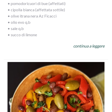
• pomodoricuori di bue (affettati)
• cipolla bianca (affettata sottile)
• olive itrana nera Az Ficacci
• olio evo q.b
• sale q.b
• succo di limone
continua a leggere
PROCEDIMENTO
In una capace insalatiera mettete prima l`insalata, poi a
seguire il farro, i pomodori, la cipolla, il pollo sfilettato e
le olive. Condite con olio a filo, sale e succo di limone.
Una bella mescolata e potete servire!