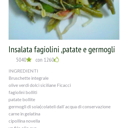
Insalata fagiolini ,patate e germogli
5040
con 1260
INGREDIENTI
Bruschette integrale
olive verdi dolci siciliane Ficacci
fagiolini bolliti
patate bollite
germogli di soia(colateli dall`acqua di conservazione
carne in gelatina
cipollina novella
un filo olio evo