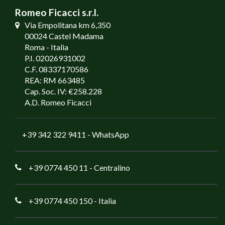
Romeo Ficacci s.r.l.
Via Empolitana km 6,350
00024 Castel Madama
Roma - Italia
P.I. 02026931002
C.F. 08337170586
REA: RM 663485
Cap. Soc. IV: €258.228
A.D. Romeo Ficacci
+39 342 322 9411
- WhatsApp
+39 0774 450 11
- Centralino
+39 0774 450 150
- Italia