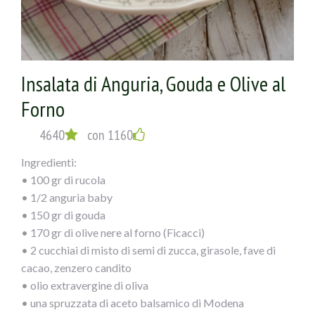
Insalata di Anguria, Gouda e Olive al
Forno
4640
con 1160
Ingredienti:
• 100 gr di rucola
• 1/2 anguria baby
• 150 gr di gouda
• 170 gr di olive nere al forno (Ficacci)
• 2 cucchiai di misto di semi di zucca, girasole, fave di
cacao, zenzero candito
• olio extravergine di oliva
• una spruzzata di aceto balsamico di Modena