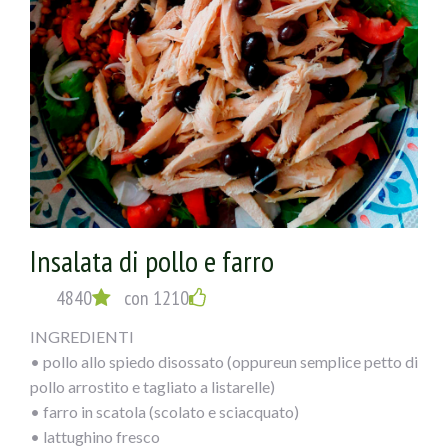
Insalata di pollo e farro
4840
con 1210
INGREDIENTI
• pollo allo spiedo disossato (oppureun semplice petto di
pollo arrostito e tagliato a listarelle)
• farro in scatola (scolato e sciacquato)
• lattughino fresco