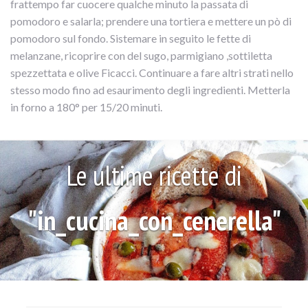
frattempo far cuocere qualche minuto la passata di
pomodoro e salarla; prendere una tortiera e mettere un pò di
pomodoro sul fondo. Sistemare in seguito le fette di
melanzane, ricoprire con del sugo, parmigiano ,sottiletta
spezzettata e olive Ficacci. Continuare a fare altri strati nello
stesso modo fino ad esaurimento degli ingredienti. Metterla
in forno a 180° per 15/20 minuti.
Le ultime ricette di
"in_cucina_con_cenerella"