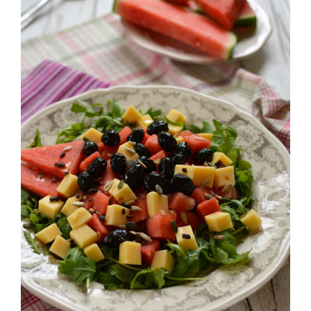
cetriolo, riduci la feta a dadini e le olive a listarelle.
Spezzetta le erbe con le mani e mescola il tutto in una
grande insalatiera. Condisci con olio e sale e lascia
riposare un po’.
Al momento di servire, distribuisci l’insalata nelle
coppette di pomodoro.