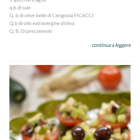
q.b di sale
Q. b di olive belle di Cerignola FICACCI
Q.b di olio extravergine d’oliva
Q. B. Di prezzemolo
A piacere succo di limone
continua a leggere
PROCEDIMENTO:
Dobbiamo per prima cosa arrostire i peperoni io ho
preso due gialli e due rossi appena pronti li richiudiamo in
un contenitore per un oretta così facilitiamo la pulizia
della pelle bruciata. Tagliamo a listarelle i peperoni e
iniziamo a condirli con olio Evo, sale, prezzemolo, aglio
limone se preferite, e delle buonissime olive di Cerignola
io avevo anche delle taggiasche e le ho aggiunte
all”insalata di peperoni arrostiti. Un piatto semplice ma
gustoso.