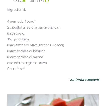
4712
con 1178
Ingredienti:
4 pomodori tondi
2 cipollotti (solo la parte bianca)
un cetriolo
125 gr di feta
una ventina di olive greche (Ficacci)
una manciata di basilico
una manciata di menta
olio extravergine di oliva
fleur de sel
continua a leggere
Ingredienti:
Taglia i pomodori a metà ricavando da ciascuno due
semisfere ed estrai delicatamente la polpa interna, per
ottenere delle ciotoline.
Monda e affetta a velo i cipollotti, sbuccia e cubetta il