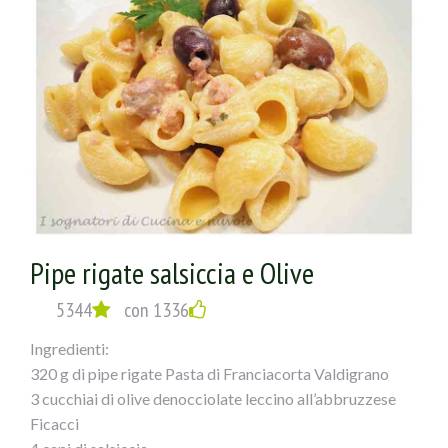
i pomodorinied il sale, lasciando appassire.
Nel frattempo avremo cotto la pasta che
verseretegrondante di acqua nella padella
e lascerete mantecare il tutto!
Pipe rigate salsiccia e Olive
5344
con 1336
Ingredienti:
320 g di pipe rigate Pasta di Franciacorta Valdigrano
3 cucchiai di olive denocciolate leccino all’abbruzzese
Ficacci