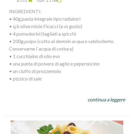
INGREDIENTI:
• 40g.pasta integrale tipo radiatori
• q.b olive miste Ficacci (a vs gusto)
• 4 pomodorini (tagliati a spicchi
• 200g.polpo (cotto al dentein acqua e salebollente.
Conservarne l`acqua di cottura)
• 1 cucchiaino di olio evo
• una punta di polvere di aglio e peperoncino
• un ciuffo di prezzemolo
• pizzico di sale
PROCEDIMENTO:
continua a leggere
Dopo aver cotto il polpo tagliarlo a pezzetti piccoli e
versarlo in unapadella calda
con olio, prezzemolo e misto di aglio e peperoncino,
bagnarlo con mezzo bicchiere di acqua di cottura del
polpo. Fare amalgamarequalche minuto e versarele olive,