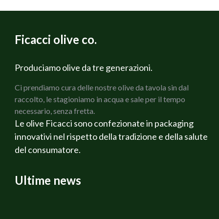
400 g di Spaghetti
800 g di Pomodori da sugo
2 Carote
Ficacci olive co.
2 coste di Sedano verde
1 Cipolla bianca
200 g di Prosciutto cotto Martelli
Produciamo olive da tre generazioni.
150 g di Olive verdi Cerignola Ficacci
Ci prendiamo cura delle nostre olive da tavola sin dal
150 g di olive nere di Gaeta Ficacci
raccolto, le stagioniamo in acqua e sale per il tempo
Rosmarino fresco
necessario, senza fretta.
Salvia fresca
Le olive Ficacci sono confezionate in packaging
Olio di oliva extravergine Bio
innovativi nel rispetto della tradizione e della salute
Sale q.b.
del consumatore.
Pepe q.b.
Ricotta affumicata Veneta
Vino Rosato Alternativa
Ultime news
PREPARAZIONE
Per prima cosa preparare i Pomodori tagliandoli a
cubetti, dopo aver tolto la buccia ed i semi, lasciare