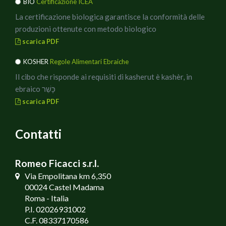
BIO
Certificazione ICEA
Buon Appetito!!
La certificazione biologica garantisce la conformità delle
produzioni ottenute con metodo biologico
scarica PDF
KOSHER
Regole Alimentari Ebraiche
Il cibo che risponde ai requisiti di kasherut è kashèr, in
ebraico כָּשֵׁר
scarica PDF
Contatti
Romeo Ficacci s.r.l.
Via Empolitana km 6,350
00024 Castel Madama
Roma - Italia
P.I. 02026931002
C.F. 08337170586