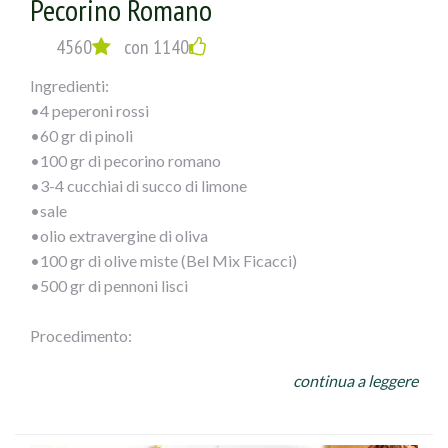
Pecorino Romano
4560
con 1140
Ingredienti:
•4 peperoni rossi
•60 gr di pinoli
•100 gr di pecorino romano
•3-4 cucchiai di succo di limone
•sale
•olio extravergine di oliva
•100 gr di olive miste (Bel Mix Ficacci)
•500 gr di pennoni lisci
Procedimento:
Monda i peperoni del torsolo, sciacqua bene l’interno per
continua a leggere
eliminare i semi e frullali a crema. Tosta i pinoli e tritali.
Grattugia anche il pecorino. Unisci ai peperoni e aggiusta
con limone, sale e olio d’oliva.