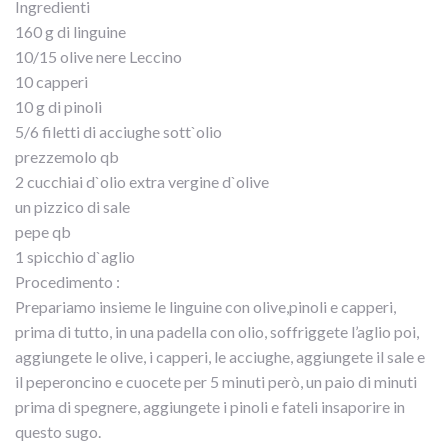
Ingredienti
160 g di linguine
10/15 olive nere Leccino
10 capperi
10 g di pinoli
5/6 filetti di acciughe sott`olio
prezzemolo qb
2 cucchiai d`olio extra vergine d`olive
un pizzico di sale
pepe qb
1 spicchio d`aglio
Procedimento :
Prepariamo insieme le linguine con olive,pinoli e capperi,
prima di tutto, in una padella con olio, soffriggete l’aglio poi,
aggiungete le olive, i capperi, le acciughe, aggiungete il sale e
il peperoncino e cuocete per 5 minuti però, un paio di minuti
prima di spegnere, aggiungete i pinoli e fateli insaporire in
questo sugo.