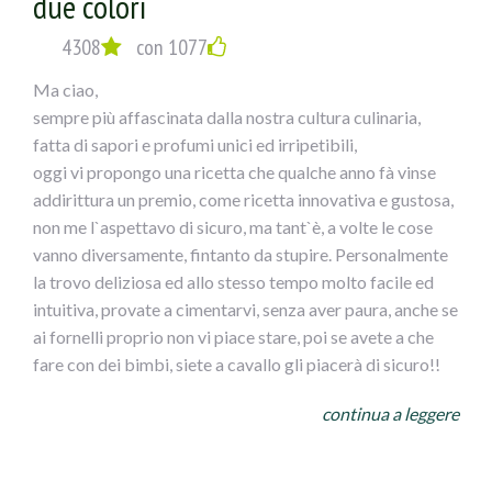
due colori
4308
con 1077
Ma ciao,
sempre più affascinata dalla nostra cultura culinaria,
fatta di sapori e profumi unici ed irripetibili,
oggi vi propongo una ricetta che qualche anno fà vinse
addirittura un premio, come ricetta innovativa e gustosa,
non me l`aspettavo di sicuro, ma tant`è, a volte le cose
vanno diversamente, fintanto da stupire. Personalmente
la trovo deliziosa ed allo stesso tempo molto facile ed
intuitiva, provate a cimentarvi, senza aver paura, anche se
ai fornelli proprio non vi piace stare, poi se avete a che
fare con dei bimbi, siete a cavallo gli piacerà di sicuro!!
NIDI DI SPAGHETTI GUSTOSI CONOLIVE AI DUE
continua a leggere
COLORI
INGREDIENTI
per 4 persone