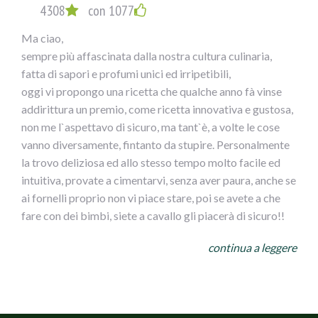
4308
con 1077
Ma ciao,
sempre più affascinata dalla nostra cultura culinaria,
fatta di sapori e profumi unici ed irripetibili,
oggi vi propongo una ricetta che qualche anno fà vinse
addirittura un premio, come ricetta innovativa e gustosa,
non me l`aspettavo di sicuro, ma tant`è, a volte le cose
vanno diversamente, fintanto da stupire. Personalmente
la trovo deliziosa ed allo stesso tempo molto facile ed
intuitiva, provate a cimentarvi, senza aver paura, anche se
ai fornelli proprio non vi piace stare, poi se avete a che
fare con dei bimbi, siete a cavallo gli piacerà di sicuro!!
NIDI DI SPAGHETTI GUSTOSI CONOLIVE AI DUE
continua a leggere
COLORI
INGREDIENTI
per 4 persone
400 g di Spaghetti