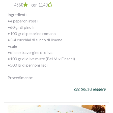
4560
con 1140
Ingredienti:
•4 peperoni rossi
•60 gr di pinoli
•100 gr di pecorino romano
•3-4 cucchiai di succo di limone
•sale
•olio extravergine di oliva
•100 gr di olive miste (Bel Mix Ficacci)
•500 gr di pennoni lisci
Procedimento:
Monda i peperoni del torsolo, sciacqua bene l’interno per
continua a leggere
eliminare i semi e frullali a crema. Tosta i pinoli e tritali.
Grattugia anche il pecorino. Unisci ai peperoni e aggiusta
con limone, sale e olio d’oliva.
Cuoci i pennoni secondo le istruzioni sulla confezione,