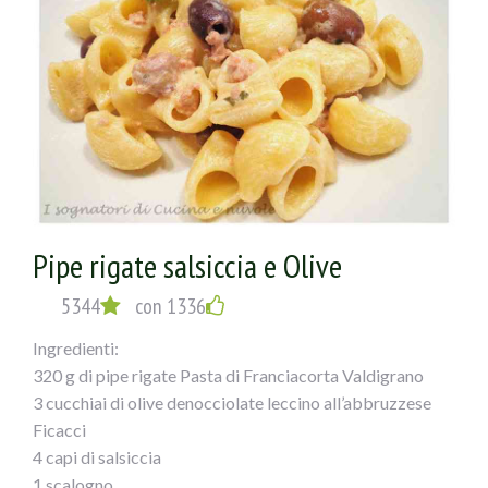
Nel frattempo avremo cotto la pasta che
verseretegrondante di acqua nella padella
e lascerete mantecare il tutto!
Pipe rigate salsiccia e Olive
5344
con 1336
Ingredienti:
320 g di pipe rigate Pasta di Franciacorta Valdigrano
3 cucchiai di olive denocciolate leccino all’abbruzzese
Ficacci
4 capi di salsiccia
1 scalogno