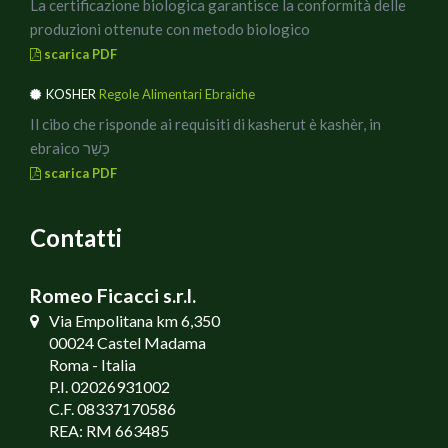
La certificazione biologica garantisce la conformità delle
produzioni ottenute con metodo biologico
scarica PDF
KOSHER
Regole Alimentari Ebraiche
Il cibo che risponde ai requisiti di kasherut è kashèr, in
ebraico כָּשֵׁר
scarica PDF
Contatti
Romeo Ficacci s.r.l.
Via Empolitana km 6,350
00024 Castel Madama
Roma - Italia
P.I. 02026931002
C.F. 08337170586
REA: RM 663485