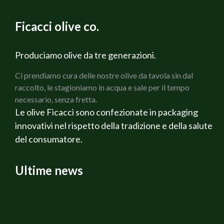
800 g di Pomodori da sugo
2 Carote
Ficacci olive co.
2 coste di Sedano verde
1 Cipolla bianca
200 g di Prosciutto cotto Martelli
Produciamo olive da tre generazioni.
150 g di Olive verdi Cerignola Ficacci
Ci prendiamo cura delle nostre olive da tavola sin dal
150 g di olive nere di Gaeta Ficacci
raccolto, le stagioniamo in acqua e sale per il tempo
Rosmarino fresco
necessario, senza fretta.
Salvia fresca
Le olive Ficacci sono confezionate in packaging
Olio di oliva extravergine Bio
innovativi nel rispetto della tradizione e della salute
Sale q.b.
del consumatore.
Pepe q.b.
Ricotta affumicata Veneta
Vino Rosato Alternativa
Ultime news
PREPARAZIONE
Per prima cosa preparare i Pomodori tagliandoli a
cubetti, dopo aver tolto la buccia ed i semi, lasciare
sgocciolare, fare un battuto con la cipolla, il sedano e le