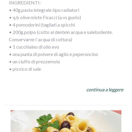
INGREDIENTI:
• 40g.pasta integrale tipo radiatori
• q.b olive miste Ficacci (a vs gusto)
• 4 pomodorini (tagliati a spicchi
• 200g.polpo (cotto al dentein acqua e salebollente.
Conservarne l`acqua di cottura)
• 1 cucchiaino di olio evo
• una punta di polvere di aglio e peperoncino
• un ciuffo di prezzemolo
• pizzico di sale
PROCEDIMENTO:
continua a leggere
Dopo aver cotto il polpo tagliarlo a pezzetti piccoli e
versarlo in unapadella calda
con olio, prezzemolo e misto di aglio e peperoncino,
bagnarlo con mezzo bicchiere di acqua di cottura del
polpo. Fare amalgamarequalche minuto e versarele olive,
i pomodorinied il sale, lasciando appassire.