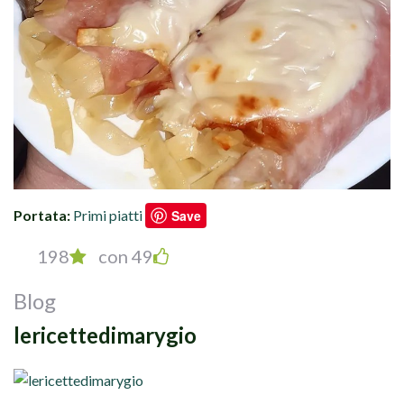
Portata:
Primi piatti
Save
198
con 49
Blog
lericettedimarygio