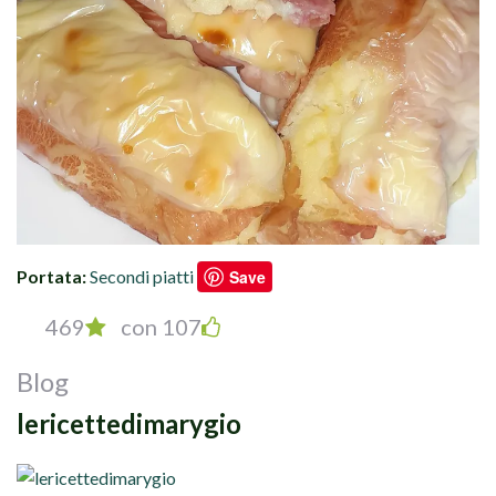
Portata:
Secondi piatti
Save
469
con 107
Blog
lericettedimarygio