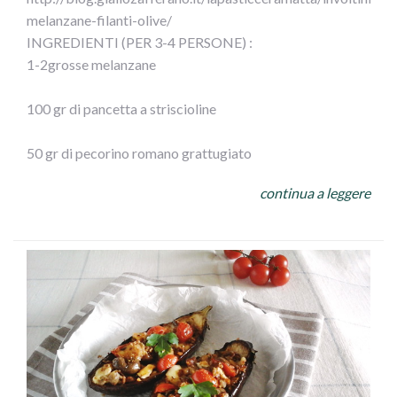
melanzane-filanti-olive/
INGREDIENTI (PER 3-4 PERSONE) :
1-2grosse melanzane
100 gr di pancetta a striscioline
50 gr di pecorino romano grattugiato
continua a leggere
100gr di olive Leccino Ficacci
prezzemolo
½ spicchio d’aglio
250 gr di mozzarella
olio extra vergine d’oliva