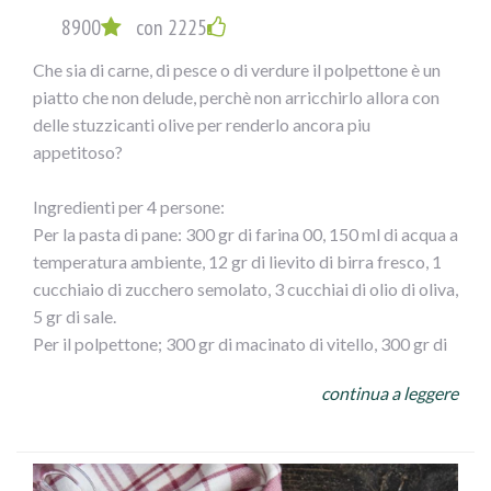
8900
con 2225
Che sia di carne, di pesce o di verdure il polpettone è un
piatto che non delude, perchè non arricchirlo allora con
delle stuzzicanti olive per renderlo ancora piu
appetitoso?
Ingredienti per 4 persone:
Per la pasta di pane: 300 gr di farina 00, 150 ml di acqua a
temperatura ambiente, 12 gr di lievito di birra fresco, 1
cucchiaio di zucchero semolato, 3 cucchiai di olio di oliva,
5 gr di sale.
Per il polpettone; 300 gr di macinato di vitello, 300 gr di
macinato di maiale, 3 fette di pan carrè, 1 bicchiere di
continua a leggere
latte, 1 uovo, 1 cucchiaio di pan grattato, 70 gr di
formaggio grattugiato (a piacere) 50 gr di olive verdi
denocciolate, 1 spicchio d` aglio, 3 cucchiaio di olio d`
oliva.