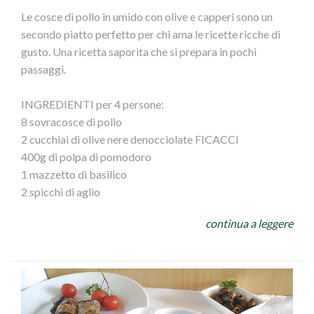
lati 7/8 minuti. Spegnete e lasciate raffreddare.
Le cosce di pollo in umido con olive e capperi sono un
Preriscaldate il forno a 180 °. Stendete la pasta di pane su
secondo piatto perfetto per chi ama le ricette ricche di
un foglio di carta forno leggermente infarinato allo
gusto. Una ricetta saporita che si prepara in pochi
spessore di 3/4 mm. Mettete al centro ilpolpettone e
passaggi.
avvolgetelo con l` impasto avendo cura di sigillarlo bene.
Ricavate dalla restante pasta delle decorazioni e
INGREDIENTI per 4 persone:
adagiatele sopra il polpettone. Spennellate il tutto con il
8 sovracosce di pollo
tuorlo sbattuto ed infornate 40 min circa. Sfornate e
2 cucchiai di olive nere denocciolate FICACCI
servite il polpettone tiepido accompagnato con olive a
400g di polpa di pomodoro
piacere.
1 mazzetto di basilico
2 spicchi di aglio
3 cucchiai di olio extravergine di oliva
continua a leggere
4 foglie di alloro
1 cucchiaio di mix di erbe aromatiche
1 cucchiaino di capperi dissalati
Zucchero
Sale