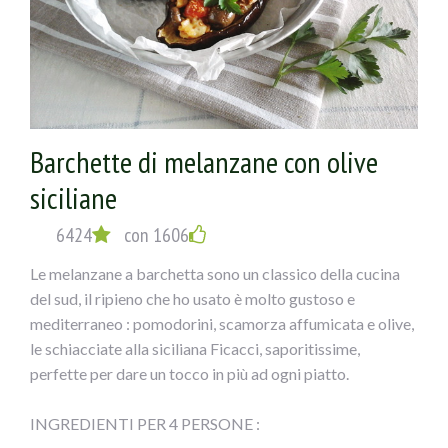
sale
ESECUZIONE:
1) Tagliare le melanzane a fette spesse circa mezzo cm,
cospargerle di sale e metterle in uno scolapasta con dei
Barchette di melanzane con olive
pesi sopra per fargli perdere l’acqua; dopo sciacquarle e
siciliane
farle scolare.
6424
con 1606
2) Disporle sulla griglia del forno, ungendole con un
Le melanzane a barchetta sono un classico della cucina
pennello sopra; cuocere a 180° per circa 20 minuti (si
del sud, il ripieno che ho usato è molto gustoso e
possono anche friggere, io ho fatto una cosa più leggera).
mediterraneo : pomodorini, scamorza affumicata e olive,
le schiacciate alla siciliana Ficacci, saporitissime,
3) Mischiare il pecorino con le olive e il prezzemolo
perfette per dare un tocco in più ad ogni piatto.
tritati, l’aglio privato dell’anima verde e schiacciato,non
salare.
INGREDIENTI PER 4 PERSONE :