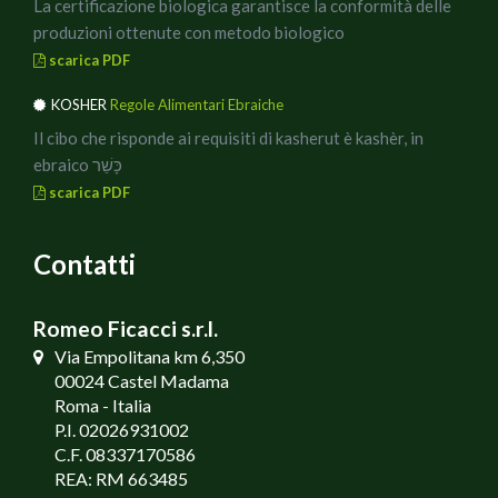
La certificazione biologica garantisce la conformità delle
produzioni ottenute con metodo biologico
scarica PDF
KOSHER
Regole Alimentari Ebraiche
Il cibo che risponde ai requisiti di kasherut è kashèr, in
ebraico כָּשֵׁר
scarica PDF
Contatti
Romeo Ficacci s.r.l.
Via Empolitana km 6,350
00024 Castel Madama
Roma - Italia
P.I. 02026931002
C.F. 08337170586
REA: RM 663485