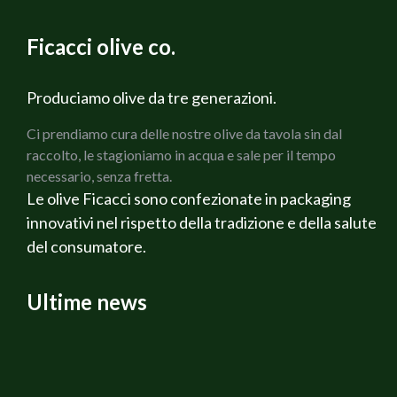
4) Spengere il fornello, aggiungere la scamorza tagliata a
scolare i germogli di soia
dadini, farcire col composto le melanzane, spolverare di
ORA comporre il piatto..in questo modo....
Ficacci olive co.
pangrattato, fatto rosolare a parte in un padellino ed
peperoni,nasello,germogli,trito olive,un filo d`olio e una
infornare a 180° per circa 20-25 minuti.
premuta di limone!!
N:B ho omesso il sale perche` non ho lavato i capperi
Produciamo olive da tre generazioni.
sotto sale
Ci prendiamo cura delle nostre olive da tavola sin dal
raccolto, le stagioniamo in acqua e sale per il tempo
necessario, senza fretta.
Le olive Ficacci sono confezionate in packaging
innovativi nel rispetto della tradizione e della salute
del consumatore.
Ultime news