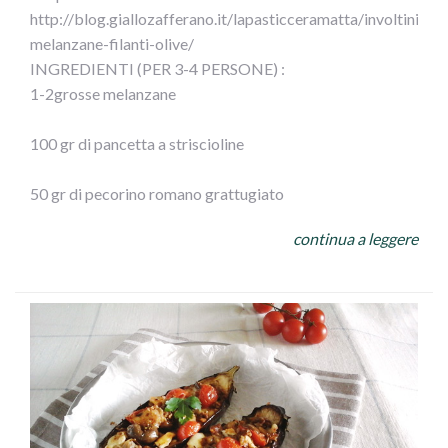
http://blog.giallozafferano.it/lapasticceramatta/involtini-
melanzane-filanti-olive/
INGREDIENTI (PER 3-4 PERSONE) :
1-2grosse melanzane
100 gr di pancetta a striscioline
50 gr di pecorino romano grattugiato
continua a leggere
100gr di olive Leccino Ficacci
prezzemolo
½ spicchio d’aglio
250 gr di mozzarella
olio extra vergine d’oliva