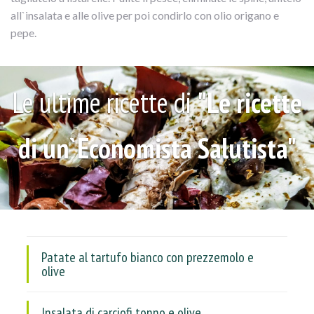
all`insalata e alle olive per poi condirlo con olio origano e
pepe.
Le ultime ricette di
"Le ricette
di un`Economista Salutista"
Patate al tartufo bianco con prezzemolo e
olive
Insalata di carciofi tonno e olive