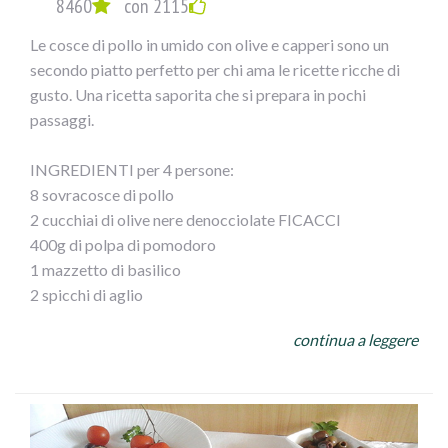
8460
con 2115
una padella e lasciatevi rosolare il polpettone su tutti i
lati 7/8 minuti. Spegnete e lasciate raffreddare.
Le cosce di pollo in umido con olive e capperi sono un
Preriscaldate il forno a 180 °. Stendete la pasta di pane su
secondo piatto perfetto per chi ama le ricette ricche di
un foglio di carta forno leggermente infarinato allo
gusto. Una ricetta saporita che si prepara in pochi
spessore di 3/4 mm. Mettete al centro ilpolpettone e
passaggi.
avvolgetelo con l` impasto avendo cura di sigillarlo bene.
Ricavate dalla restante pasta delle decorazioni e
INGREDIENTI per 4 persone:
adagiatele sopra il polpettone. Spennellate il tutto con il
8 sovracosce di pollo
tuorlo sbattuto ed infornate 40 min circa. Sfornate e
2 cucchiai di olive nere denocciolate FICACCI
servite il polpettone tiepido accompagnato con olive a
400g di polpa di pomodoro
piacere.
1 mazzetto di basilico
2 spicchi di aglio
3 cucchiai di olio extravergine di oliva
continua a leggere
4 foglie di alloro
1 cucchiaio di mix di erbe aromatiche
1 cucchiaino di capperi dissalati
Zucchero
Sale