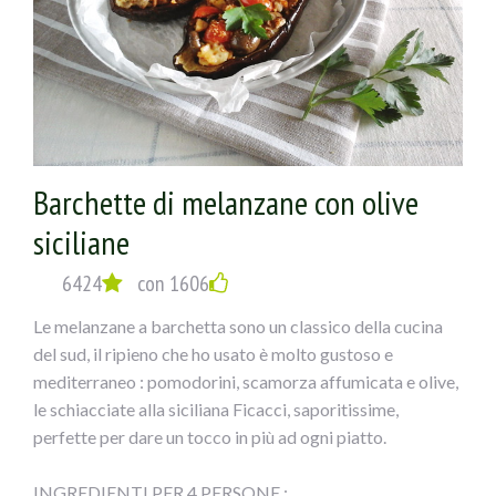
sale
ESECUZIONE:
1) Tagliare le melanzane a fette spesse circa mezzo cm,
cospargerle di sale e metterle in uno scolapasta con dei
Barchette di melanzane con olive
pesi sopra per fargli perdere l’acqua; dopo sciacquarle e
siciliane
farle scolare.
6424
con 1606
2) Disporle sulla griglia del forno, ungendole con un
Le melanzane a barchetta sono un classico della cucina
pennello sopra; cuocere a 180° per circa 20 minuti (si
del sud, il ripieno che ho usato è molto gustoso e
possono anche friggere, io ho fatto una cosa più leggera).
mediterraneo : pomodorini, scamorza affumicata e olive,
le schiacciate alla siciliana Ficacci, saporitissime,
3) Mischiare il pecorino con le olive e il prezzemolo
perfette per dare un tocco in più ad ogni piatto.
tritati, l’aglio privato dell’anima verde e schiacciato,non
salare.
INGREDIENTI PER 4 PERSONE :