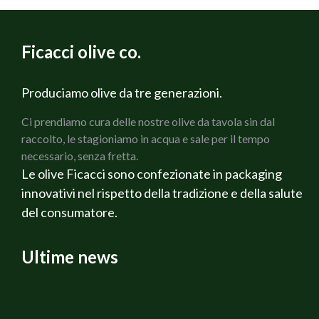
tritare olive capperi e aglio
4) Spengere il fornello, aggiungere la scamorza tagliata a
scolare i germogli di soia
dadini, farcire col composto le melanzane, spolverare di
ORA comporre il piatto..in questo modo....
Ficacci olive co.
pangrattato, fatto rosolare a parte in un padellino ed
peperoni,nasello,germogli,trito olive,un filo d`olio e una
infornare a 180° per circa 20-25 minuti.
premuta di limone!!
N:B ho omesso il sale perche` non ho lavato i capperi
Produciamo olive da tre generazioni.
sotto sale
Ci prendiamo cura delle nostre olive da tavola sin dal
raccolto, le stagioniamo in acqua e sale per il tempo
necessario, senza fretta.
Le olive Ficacci sono confezionate in packaging
innovativi nel rispetto della tradizione e della salute
del consumatore.
Ultime news