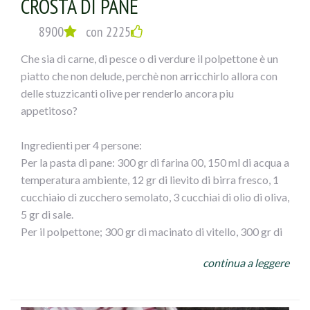
CROSTA DI PANE
8900
con 2225
Che sia di carne, di pesce o di verdure il polpettone è un
piatto che non delude, perchè non arricchirlo allora con
delle stuzzicanti olive per renderlo ancora piu
appetitoso?
Ingredienti per 4 persone:
Per la pasta di pane: 300 gr di farina 00, 150 ml di acqua a
temperatura ambiente, 12 gr di lievito di birra fresco, 1
cucchiaio di zucchero semolato, 3 cucchiai di olio di oliva,
5 gr di sale.
Per il polpettone; 300 gr di macinato di vitello, 300 gr di
macinato di maiale, 3 fette di pan carrè, 1 bicchiere di
continua a leggere
latte, 1 uovo, 1 cucchiaio di pan grattato, 70 gr di
formaggio grattugiato (a piacere) 50 gr di olive verdi
denocciolate, 1 spicchio d` aglio, 3 cucchiaio di olio d`