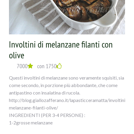
croccante. Unite gli spicchi di aglio sbucciati e
schiacciati alle erbe aromatiche in polvere.
Lasciate insaporire per due minuti, in seguito aggiungete
la polpa di pomodoro. Regolate di sale e pepe,
aggiungete lo zucchero e le foglie di alloro.
Involtini di melanzane filanti con
Unite i capperi e le olive nere denocciolate FICACCI.
Mescolate bene il tutto e lasciate cuocere 30-40 minuti,
olive
aggiungendo verso fine cottura le foglie di basilico.
Servitele cosce di pollo in umido con olive e capperi con il
7000
con 1750
loro sughetto.
Questi involtini di melanzane sono veramente squisiti, sia
come secondo, in porzione più abbondante, che come
antipastino con insalatina di rucola.
http://blog.giallozafferano.it/lapasticceramatta/involtini-
melanzane-filanti-olive/
INGREDIENTI (PER 3-4 PERSONE) :
1-2grosse melanzane