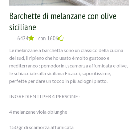
1) Tagliare le melanzane a fette spesse circa mezzo cm,
cospargerle di sale e metterle in uno scolapasta con dei
Barchette di melanzane con olive
pesi sopra per fargli perdere l’acqua; dopo sciacquarle e
siciliane
farle scolare.
6424
con 1606
2) Disporle sulla griglia del forno, ungendole con un
Le melanzane a barchetta sono un classico della cucina
pennello sopra; cuocere a 180° per circa 20 minuti (si
del sud, il ripieno che ho usato è molto gustoso e
possono anche friggere, io ho fatto una cosa più leggera).
mediterraneo : pomodorini, scamorza affumicata e olive,
le schiacciate alla siciliana Ficacci, saporitissime,
3) Mischiare il pecorino con le olive e il prezzemolo
perfette per dare un tocco in più ad ogni piatto.
tritati, l’aglio privato dell’anima verde e schiacciato,non
salare.
INGREDIENTI PER 4 PERSONE :
4) Disporre su ogni fetta di melanzana della pancetta e
4 melanzane viola oblunghe
sopra il composto, fette di mozzarella, arrotolare e
chiudere con uno stecchino, mettere sotto il grill per
150 gr di scamorza affumicata
circa 10-15 minuti e servire caldi.