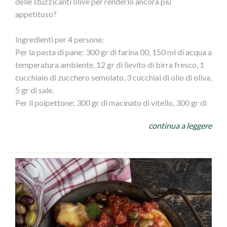
delle stuzzicanti olive per renderlo ancora piu
appetitoso?
Ingredienti per 4 persone:
Per la pasta di pane: 300 gr di farina 00, 150 ml di acqua a
temperatura ambiente, 12 gr di lievito di birra fresco, 1
cucchiaio di zucchero semolato, 3 cucchiai di olio di oliva,
5 gr di sale.
Per il polpettone; 300 gr di macinato di vitello, 300 gr di
macinato di maiale, 3 fette di pan carrè, 1 bicchiere di
continua a leggere
latte, 1 uovo, 1 cucchiaio di pan grattato, 70 gr di
formaggio grattugiato (a piacere) 50 gr di olive verdi
denocciolate, 1 spicchio d` aglio, 3 cucchiaio di olio d`
oliva.
Per lucidare: 1 tuorlo
Fate sciogliere il lievito nell` acqua insieme allo zucchero.
Raccogliete nella ciotola della planetaria la farina,