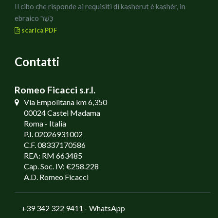
Il cibo che risponde ai requisiti di kasherut è kashèr, in
ebraico כָּשֵׁר
scarica PDF
Contatti
Romeo Ficacci s.r.l.
Via Empolitana km 6,350
00024 Castel Madama
Roma - Italia
P.I. 02026931002
C.F. 08337170586
REA: RM 663485
Cap. Soc. IV: €258.228
A.D. Romeo Ficacci
+39 342 322 9411
- WhatsApp