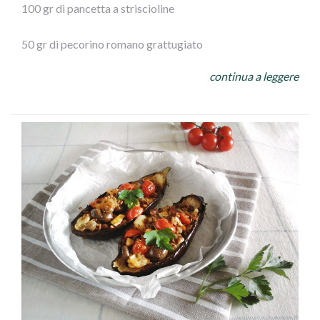
100 gr di pancetta a striscioline
50 gr di pecorino romano grattugiato
continua a leggere
100gr di olive Leccino Ficacci
prezzemolo
½ spicchio d’aglio
250 gr di mozzarella
olio extra vergine d’oliva
sale
ESECUZIONE: