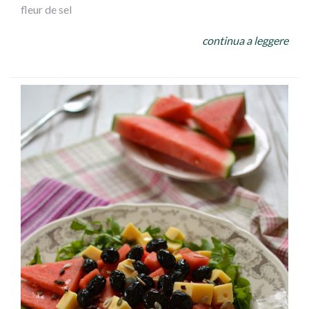
fleur de sel
continua a leggere
Ingredienti:
Taglia i pomodori a metà ricavando da ciascuno due
semisfere ed estrai delicatamente la polpa interna, per
ottenere delle ciotoline.
Monda e affetta a velo i cipollotti, sbuccia e cubetta il
cetriolo, riduci la feta a dadini e le olive a listarelle.
Spezzetta le erbe con le mani e mescola il tutto in una
grande insalatiera. Condisci con olio e sale e lascia
riposare un po’.
Al momento di servire, distribuisci l’insalata nelle
coppette di pomodoro.