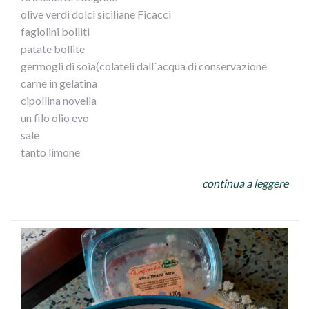
olive verdi dolci siciliane Ficacci
fagiolini bolliti
patate bollite
germogli di soia(colateli dall`acqua di conservazione
carne in gelatina
cipollina novella
un filo olio evo
sale
tanto limone
PROCEDIMENTO
continua a leggere
In una insalatiera,fagiolini ,patate a tocchettoni,germogli
di soia,cipollina affettata,,carne in gelatina,
olive,sale,olio e limone...mescolate il tutto e....servite su
bruschetta
passata velocemente sotto l`acqua corrente!!!(a me
piace croccante ma se la preferite piu` morbida
lasciatela in acqua qualche minuto)