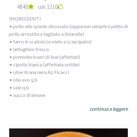
4840
con 1210
INGREDIENTI
• pollo allo spiedo disossato (oppureun semplice petto di
pollo arrostito e tagliato a listarelle)
• farro in scatola (scolato e sciacquato)
• lattughino fresco
• pomodoricuori di bue (affettati)
• cipolla bianca (affettata sottile)
• olive itrana nera Az Ficacci
• olio evo q.b
• sale q.b
• succo di limone
continua a leggere
PROCEDIMENTO
In una capace insalatiera mettete prima l`insalata, poi a
seguire il farro, i pomodori, la cipolla, il pollo sfilettato e
le olive. Condite con olio a filo, sale e succo di limone.