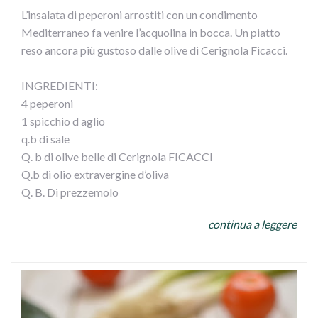
L’insalata di peperoni arrostiti con un condimento
Mediterraneo fa venire l’acquolina in bocca. Un piatto
reso ancora più gustoso dalle olive di Cerignola Ficacci.
INGREDIENTI:
4 peperoni
1 spicchio d aglio
q.b di sale
Q. b di olive belle di Cerignola FICACCI
Q.b di olio extravergine d’oliva
Q. B. Di prezzemolo
A piacere succo di limone
continua a leggere
PROCEDIMENTO:
Dobbiamo per prima cosa arrostire i peperoni io ho
preso due gialli e due rossi appena pronti li richiudiamo in
un contenitore per un oretta così facilitiamo la pulizia
della pelle bruciata. Tagliamo a listarelle i peperoni e