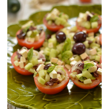
iniziamo a condirli con olio Evo, sale, prezzemolo, aglio
limone se preferite, e delle buonissime olive di Cerignola
io avevo anche delle taggiasche e le ho aggiunte
all”insalata di peperoni arrostiti. Un piatto semplice ma
gustoso.