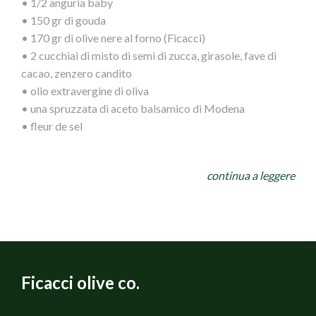
• 1/2 anguria baby
• 150 gr di gouda
• 170 gr di olive nere al forno (Ficacci)
• 2 cucchiai di misto di semi di zucca, girasole, fave di
cacao, zenzero candito
• olio extravergine di oliva
• una spruzzata di aceto balsamico di Modena
• fleur de sel
Procedimento:
continua a leggere
Lava la rucola e stendila sul fondo del vassoio di portata.
Monda l’anguria, tagliala a cubotti e poggiala sul letto di
insalata. Completa con il gouda dadolato, le olive nere e
cospargi con il mix di semi. Servi subito condito con un
filo d’olio, sale e aceto balsamico.
Ficacci olive co.