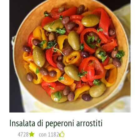
Una bella mescolata e potete servire!
Insalata di peperoni arrostiti
4728
con 1182