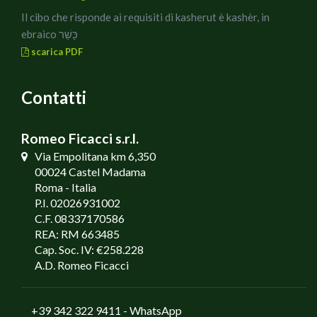
Il cibo che risponde ai requisiti di kasherut è kashèr, in
ebraico כָּשֵׁר
scarica PDF
Contatti
Romeo Ficacci s.r.l.
Via Empolitana km 6,350
00024 Castel Madama
Roma - Italia
P.I. 02026931002
C.F. 08337170586
REA: RM 663485
Cap. Soc. IV: €258.228
A.D. Romeo Ficacci
+39 342 322 9411
- WhatsApp