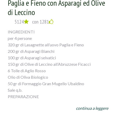
Paglia e Fieno con Asparagi ed Olive
di Leccino
5124
con 1281
INGREDIENTI
per 4 persone
320 gr di Lasagnette all’uovo Paglia e Fieno
200 gr di Asparagi Bianchi
100 gr di Asparagi selvatici
150 gr di Olive di Leccino all’Abruzzese Ficacci
6 Tolle di Aglio Rosso
Olio di Oliva Biologico
50 gr di Formaggio Gran Mugello Ubaldino
Sale q.b.
PREPARAZIONE
In una Padella antiaderente, versare 4 cucchiai di Olio di
continua a leggere
Oliva, le Tolle di aglio rosso, lasciare a fuoco vivace pochi
minuti, nel frattempo pulire, tagliare a rondelle gran parte