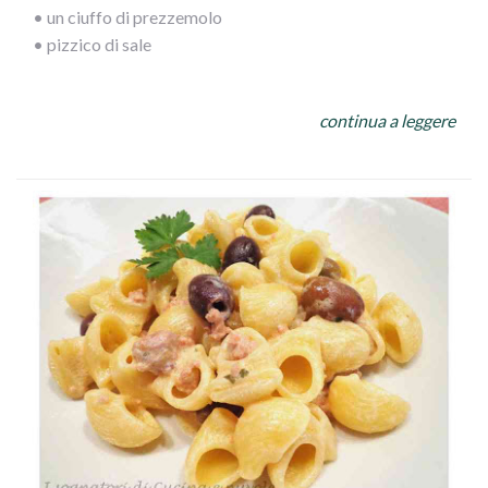
• un ciuffo di prezzemolo
• pizzico di sale
PROCEDIMENTO:
continua a leggere
Dopo aver cotto il polpo tagliarlo a pezzetti piccoli e
versarlo in unapadella calda
con olio, prezzemolo e misto di aglio e peperoncino,
bagnarlo con mezzo bicchiere di acqua di cottura del
polpo. Fare amalgamarequalche minuto e versarele olive,
i pomodorinied il sale, lasciando appassire.
Nel frattempo avremo cotto la pasta che
verseretegrondante di acqua nella padella
e lascerete mantecare il tutto!