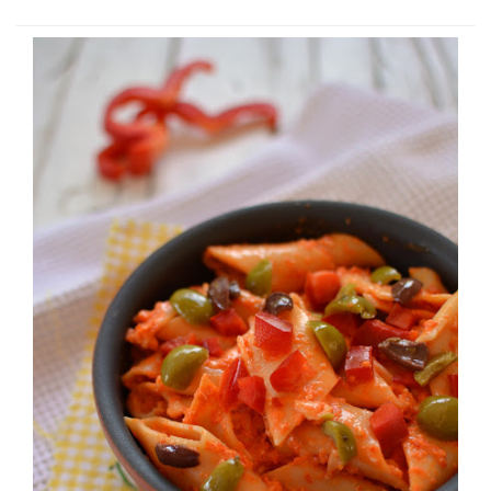
degli Asparagi, tenendo da parte le punte, unirle in
padellacuocere il tutto per circa 10 minuti a fuoco medio,
meglio se con il coperchio,
passato il tempo unire per pochi minuti le punte degli
Asparagi, le Olive di Leccino snocciolate ed una
grattugiata di Gran Mugello Ubaldino,cuocere le
Lasagnettein abbondante acqua salata, avendo cura di
dare minor cottura a quelle verdi, scolare per bene,
Spadellare per bene il tutto, e servire con una bella
grattugiata o meglio ancora con alcune scagliette di
Gran Mugello Ubaldino.