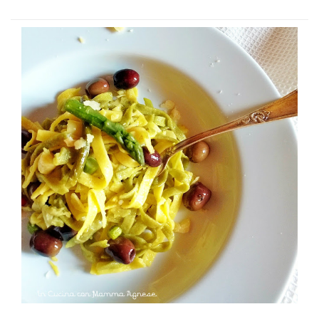
scalogno tritato e la salsiccia spellata e sbriciolata, far
cuocere per qualche minuto, aggiungere le olive e il
formaggio e far insaporire un paio di minuti. Intanto
lessare la pasta in abbondante acqua salata, scolarla al
dente e versarla nel wok. Saltare tutto insieme regolando
di pepe e aggiungendo un po’ di acqua di cottura della
pasta che io tengo sempre da parte. Servire subito.