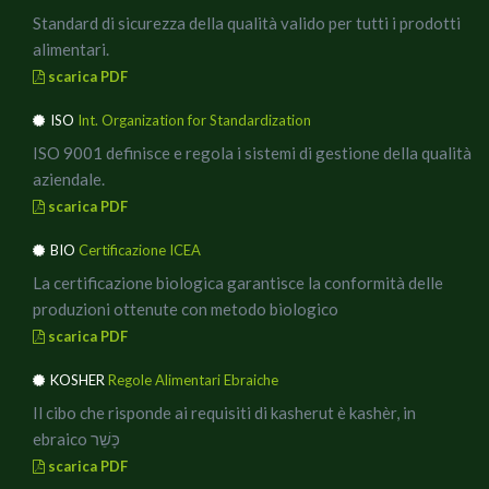
Cuocere gli spaghetti al dente, scolare, mettere una parte
Standard di sicurezza della qualità valido per tutti i prodotti
del sugo in un padellone a bordi alti, spadellare per bene,
alimentari.
ultimare con delle briciole di ricotta affumicata e servire.
scarica PDF
Per impiattare a nido usate un mestolino ed una
ISO
Int. Organization for Standardization
forchetta, in ogni piatto prima mettete del sugo, poi due
o tre nidi di spaghetto, qualche rametto di rosmarino e
ISO 9001 definisce e regola i sistemi di gestione della qualità
delle briciole di Ricotta affumicata.
aziendale.
In abbinamento un buon vino dealcolizzato, ideale anche
scarica PDF
a mezzogiorno, per poi rimettersi comodi a lavorare.
BIO
Certificazione ICEA
Buon Appetito!!
La certificazione biologica garantisce la conformità delle
produzioni ottenute con metodo biologico
scarica PDF
KOSHER
Regole Alimentari Ebraiche
Il cibo che risponde ai requisiti di kasherut è kashèr, in
ebraico כָּשֵׁר
scarica PDF