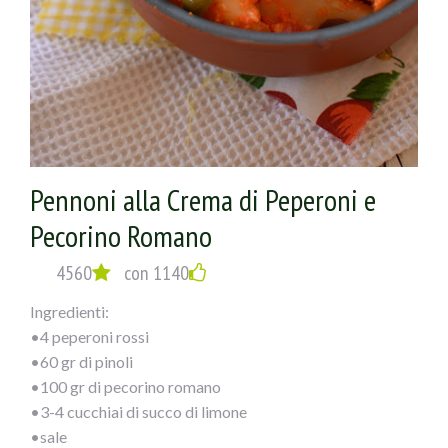
Pennoni alla Crema di Peperoni e
Pecorino Romano
4560
con 1140
Ingredienti:
•4 peperoni rossi
•60 gr di pinoli
•100 gr di pecorino romano
•3-4 cucchiai di succo di limone
•sale