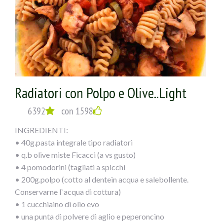
Radiatori con Polpo e Olive..Light
6392
con 1598
INGREDIENTI:
• 40g.pasta integrale tipo radiatori
• q.b olive miste Ficacci (a vs gusto)
• 4 pomodorini (tagliati a spicchi
• 200g.polpo (cotto al dentein acqua e salebollente.
Conservarne l`acqua di cottura)
• 1 cucchiaino di olio evo
• una punta di polvere di aglio e peperoncino