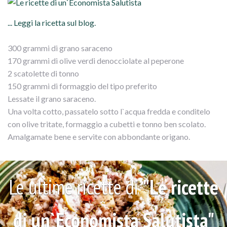
... Leggi la ricetta sul blog.
300 grammi di grano saraceno
170 grammi di olive verdi denocciolate al peperone
2 scatolette di tonno
150 grammi di formaggio del tipo preferito
Lessate il grano saraceno.
Una volta cotto, passatelo sotto l`acqua fredda e conditelo
con olive tritate, formaggio a cubetti e tonno ben scolato.
Amalgamate bene e servite con abbondante origano.
Le ultime ricette di
"Le ricette
di un`Economista Salutista"