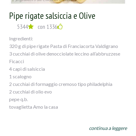
Pipe rigate salsiccia e Olive
5344
con 1336
Ingredienti:
320 g di pipe rigate Pasta di Franciacorta Valdigrano
3 cucchiai di olive denocciolate leccino all’abbruzzese
Ficacci
4 capi di salsiccia
1 scalogno
2 cucchiai di formaggio cremoso tipo philadelphia
2 cucchiai di olio evo
pepe q.b.
tovaglietta Amo la casa
Preparazione:
continua a leggere
In una padella grande (io wok Illa Pearl) mettere l’olio, lo