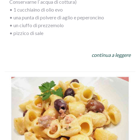
Conservarne l`acqua di cottura)
• 1 cucchiaino di olio evo
• una punta di polvere di aglio e peperoncino
• un ciuffo di prezzemolo
• pizzico di sale
PROCEDIMENTO:
continua a leggere
Dopo aver cotto il polpo tagliarlo a pezzetti piccoli e
versarlo in unapadella calda
con olio, prezzemolo e misto di aglio e peperoncino,
bagnarlo con mezzo bicchiere di acqua di cottura del
polpo. Fare amalgamarequalche minuto e versarele olive,
i pomodorinied il sale, lasciando appassire.
Nel frattempo avremo cotto la pasta che
verseretegrondante di acqua nella padella
e lascerete mantecare il tutto!