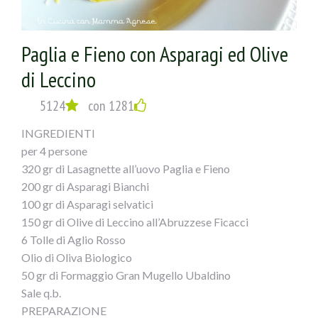
Paglia e Fieno con Asparagi ed Olive
di Leccino
5124
con 1281
INGREDIENTI
per 4 persone
320 gr di Lasagnette all’uovo Paglia e Fieno
200 gr di Asparagi Bianchi
100 gr di Asparagi selvatici
150 gr di Olive di Leccino all’Abruzzese Ficacci
6 Tolle di Aglio Rosso
Olio di Oliva Biologico
50 gr di Formaggio Gran Mugello Ubaldino
Sale q.b.
PREPARAZIONE