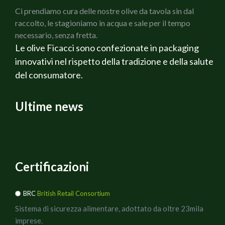
150 g di Olive verdi Cerignola Ficacci
Ci prendiamo cura delle nostre olive da tavola sin dal
150 g di olive nere di Gaeta Ficacci
raccolto, le stagioniamo in acqua e sale per il tempo
Rosmarino fresco
necessario, senza fretta.
Salvia fresca
Le olive Ficacci sono confezionate in packaging
Olio di oliva extravergine Bio
innovativi nel rispetto della tradizione e della salute
Sale q.b.
del consumatore.
Pepe q.b.
Ricotta affumicata Veneta
Vino Rosato Alternativa
Ultime news
PREPARAZIONE
Per prima cosa preparare i Pomodori tagliandoli a
cubetti, dopo aver tolto la buccia ed i semi, lasciare
sgocciolare, fare un battuto con la cipolla, il sedano e le
carote, metterlo a rosolare in olio d`oliva extravergine,
Certificazioni
lasciate imbiondire, unire il pomodoro cuocere per bene
il sugo
BRC
British Retail Consortium
tritare i due diversi tipi di Olive, a cottura quasi ultimata
Sistema di sicurezza alimentare, adottato da oltre 23mila
del pomodoro, unirle e fare insaporire il tutto.
imprese.