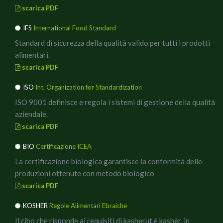
In una padella antiaderente, rosolare il prosciutto cotto a
scarica PDF
fiamma bassa, dopo averlo taglgiato a piccoli cubetti,
unirlo al sugo di pomodoro ed olive.
IFS
International Food Standard
Cuocere gli spaghetti al dente, scolare, mettere una parte
Standard di sicurezza della qualità valido per tutti i prodotti
del sugo in un padellone a bordi alti, spadellare per bene,
alimentari.
ultimare con delle briciole di ricotta affumicata e servire.
scarica PDF
Per impiattare a nido usate un mestolino ed una
ISO
Int. Organization for Standardization
forchetta, in ogni piatto prima mettete del sugo, poi due
o tre nidi di spaghetto, qualche rametto di rosmarino e
ISO 9001 definisce e regola i sistemi di gestione della qualità
delle briciole di Ricotta affumicata.
aziendale.
In abbinamento un buon vino dealcolizzato, ideale anche
scarica PDF
a mezzogiorno, per poi rimettersi comodi a lavorare.
BIO
Certificazione ICEA
Buon Appetito!!
La certificazione biologica garantisce la conformità delle
produzioni ottenute con metodo biologico
scarica PDF
KOSHER
Regole Alimentari Ebraiche
Il cibo che risponde ai requisiti di kasherut è kashèr, in