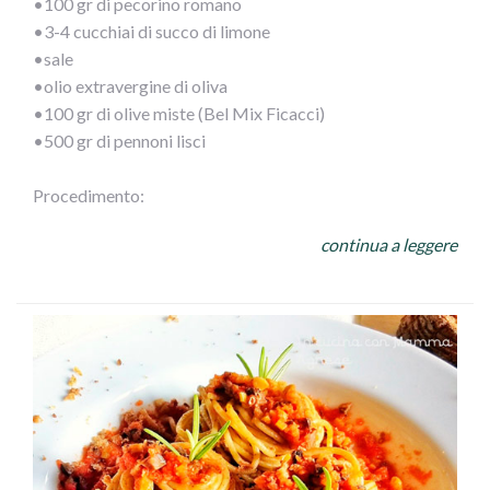
•100 gr di pecorino romano
•3-4 cucchiai di succo di limone
•sale
•olio extravergine di oliva
•100 gr di olive miste (Bel Mix Ficacci)
•500 gr di pennoni lisci
Procedimento:
Monda i peperoni del torsolo, sciacqua bene l’interno per
continua a leggere
eliminare i semi e frullali a crema. Tosta i pinoli e tritali.
Grattugia anche il pecorino. Unisci ai peperoni e aggiusta
con limone, sale e olio d’oliva.
Cuoci i pennoni secondo le istruzioni sulla confezione,
scolali e ripassali nel condimento appena preparato