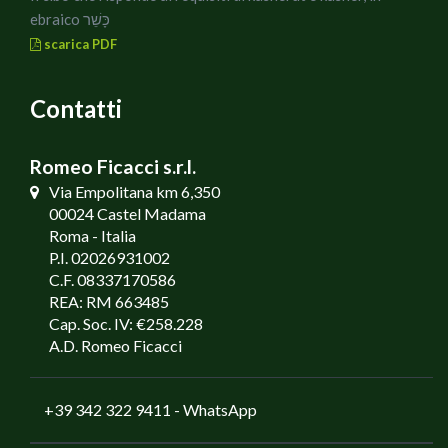
ebraico כָּשֵׁר
scarica PDF
Contatti
Romeo Ficacci s.r.l.
Via Empolitana km 6,350
00024 Castel Madama
Roma - Italia
P.I. 02026931002
C.F. 08337170586
REA: RM 663485
Cap. Soc. IV: €258.228
A.D. Romeo Ficacci
+39 342 322 9411
- WhatsApp