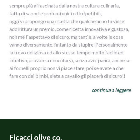
sempre più affascinata dalla nostra cultura culinaria,
fatta di sapori e profumi unici ed irripetibili,
oggi vi propongo una ricetta che qualche anno fà vinse
addirittura un premio, come ricetta innovativa e gustosa,
non me l`aspettavo di sicuro, ma tant`è, a volte le cose
vanno diversamente, fintanto da stupire. Personalmente
la trovo deliziosa ed allo stesso tempo molto facile ed
intuitiva, provate a cimentarvi, senza aver paura, anche se
ai fornelli proprio non vi piace stare, poi se avete a che
fare con dei bimbi, siete a cavallo gli piacerà di sicuro!!
NIDI DI SPAGHETTI GUSTOSI CONOLIVE AI DUE
continua a leggere
COLORI
INGREDIENTI
per 4 persone
400 g di Spaghetti
800 g di Pomodori da sugo
2 Carote
Ficacci olive co.
2 coste di Sedano verde