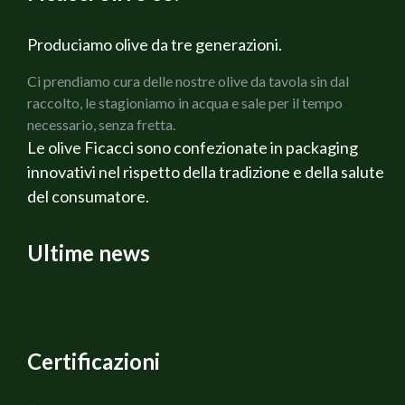
1 Cipolla bianca
200 g di Prosciutto cotto Martelli
Produciamo olive da tre generazioni.
150 g di Olive verdi Cerignola Ficacci
Ci prendiamo cura delle nostre olive da tavola sin dal
150 g di olive nere di Gaeta Ficacci
raccolto, le stagioniamo in acqua e sale per il tempo
Rosmarino fresco
necessario, senza fretta.
Salvia fresca
Le olive Ficacci sono confezionate in packaging
Olio di oliva extravergine Bio
innovativi nel rispetto della tradizione e della salute
Sale q.b.
del consumatore.
Pepe q.b.
Ricotta affumicata Veneta
Vino Rosato Alternativa
Ultime news
PREPARAZIONE
Per prima cosa preparare i Pomodori tagliandoli a
cubetti, dopo aver tolto la buccia ed i semi, lasciare
sgocciolare, fare un battuto con la cipolla, il sedano e le
carote, metterlo a rosolare in olio d`oliva extravergine,
Certificazioni
lasciate imbiondire, unire il pomodoro cuocere per bene
il sugo