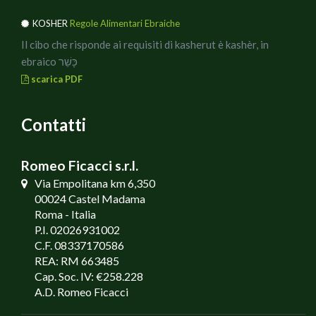
KOSHER
Regole Alimentari Ebraiche
Il cibo che risponde ai requisiti di kasherut è kashèr, in
ebraico כָּשֵׁר
scarica PDF
Contatti
Romeo Ficacci s.r.l.
Via Empolitana km 6,350
00024 Castel Madama
Roma - Italia
P.I. 02026931002
C.F. 08337170586
REA: RM 663485
Cap. Soc. IV: €258.228
A.D. Romeo Ficacci