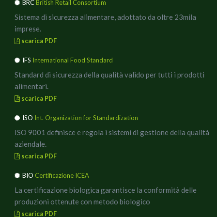
BRC
British Retail Consortium
tritare i due diversi tipi di Olive, a cottura quasi ultimata
Sistema di sicurezza alimentare, adottato da oltre 23mila
del pomodoro, unirle e fare insaporire il tutto.
imprese.
In una padella antiaderente, rosolare il prosciutto cotto a
scarica PDF
fiamma bassa, dopo averlo taglgiato a piccoli cubetti,
unirlo al sugo di pomodoro ed olive.
IFS
International Food Standard
Cuocere gli spaghetti al dente, scolare, mettere una parte
Standard di sicurezza della qualità valido per tutti i prodotti
del sugo in un padellone a bordi alti, spadellare per bene,
alimentari.
ultimare con delle briciole di ricotta affumicata e servire.
scarica PDF
Per impiattare a nido usate un mestolino ed una
ISO
Int. Organization for Standardization
forchetta, in ogni piatto prima mettete del sugo, poi due
o tre nidi di spaghetto, qualche rametto di rosmarino e
ISO 9001 definisce e regola i sistemi di gestione della qualità
delle briciole di Ricotta affumicata.
aziendale.
In abbinamento un buon vino dealcolizzato, ideale anche
scarica PDF
a mezzogiorno, per poi rimettersi comodi a lavorare.
BIO
Certificazione ICEA
Buon Appetito!!
La certificazione biologica garantisce la conformità delle
produzioni ottenute con metodo biologico
scarica PDF