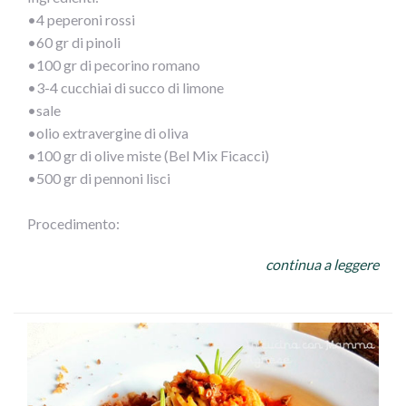
•4 peperoni rossi
•60 gr di pinoli
•100 gr di pecorino romano
•3-4 cucchiai di succo di limone
•sale
•olio extravergine di oliva
•100 gr di olive miste (Bel Mix Ficacci)
•500 gr di pennoni lisci
Procedimento:
Monda i peperoni del torsolo, sciacqua bene l’interno per
continua a leggere
eliminare i semi e frullali a crema. Tosta i pinoli e tritali.
Grattugia anche il pecorino. Unisci ai peperoni e aggiusta
con limone, sale e olio d’oliva.
Cuoci i pennoni secondo le istruzioni sulla confezione,
scolali e ripassali nel condimento appena preparato