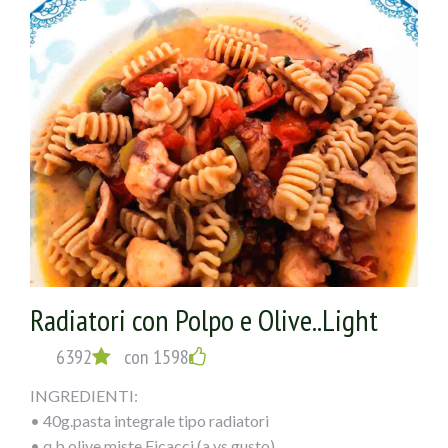
Radiatori con Polpo e Olive..Light
6392
con 1598
INGREDIENTI:
• 40g.pasta integrale tipo radiatori
• q.b olive miste Ficacci (a vs gusto)