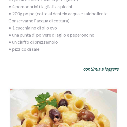
• 4 pomodorini (tagliati a spicchi
• 200g.polpo (cotto al dentein acqua e salebollente.
Conservarne l`acqua di cottura)
• 1 cucchiaino di olio evo
• una punta di polvere di aglio e peperoncino
• un ciuffo di prezzemolo
• pizzico di sale
PROCEDIMENTO:
continua a leggere
Dopo aver cotto il polpo tagliarlo a pezzetti piccoli e
versarlo in unapadella calda
con olio, prezzemolo e misto di aglio e peperoncino,
bagnarlo con mezzo bicchiere di acqua di cottura del
polpo. Fare amalgamarequalche minuto e versarele olive,
i pomodorinied il sale, lasciando appassire.
Nel frattempo avremo cotto la pasta che
verseretegrondante di acqua nella padella
e lascerete mantecare il tutto!