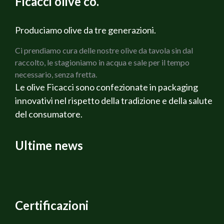
Ficacci olive co.
2 coste di Sedano verde
1 Cipolla bianca
200 g di Prosciutto cotto Martelli
Produciamo olive da tre generazioni.
150 g di Olive verdi Cerignola Ficacci
Ci prendiamo cura delle nostre olive da tavola sin dal
150 g di olive nere di Gaeta Ficacci
raccolto, le stagioniamo in acqua e sale per il tempo
Rosmarino fresco
necessario, senza fretta.
Salvia fresca
Le olive Ficacci sono confezionate in packaging
Olio di oliva extravergine Bio
innovativi nel rispetto della tradizione e della salute
Sale q.b.
del consumatore.
Pepe q.b.
Ricotta affumicata Veneta
Vino Rosato Alternativa
Ultime news
PREPARAZIONE
Per prima cosa preparare i Pomodori tagliandoli a
cubetti, dopo aver tolto la buccia ed i semi, lasciare
sgocciolare, fare un battuto con la cipolla, il sedano e le
carote, metterlo a rosolare in olio d`oliva extravergine,
Certificazioni
lasciate imbiondire, unire il pomodoro cuocere per bene