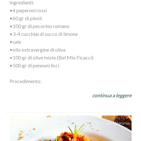
Ingredienti:
•4 peperoni rossi
•60 gr di pinoli
•100 gr di pecorino romano
•3-4 cucchiai di succo di limone
•sale
•olio extravergine di oliva
•100 gr di olive miste (Bel Mix Ficacci)
•500 gr di pennoni lisci
Procedimento:
Monda i peperoni del torsolo, sciacqua bene l’interno per
continua a leggere
eliminare i semi e frullali a crema. Tosta i pinoli e tritali.
Grattugia anche il pecorino. Unisci ai peperoni e aggiusta
con limone, sale e olio d’oliva.
Cuoci i pennoni secondo le istruzioni sulla confezione,
scolali e ripassali nel condimento appena preparato