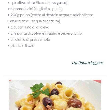
• q.b olive miste Ficacci (a vs gusto)
• 4 pomodorini (tagliati a spicchi
• 200g.polpo (cotto al dentein acqua e salebollente.
Conservarne l`acqua di cottura)
• 1 cucchiaino di olio evo
• una punta di polvere di aglio e peperoncino
• un ciuffo di prezzemolo
• pizzico di sale
PROCEDIMENTO:
continua a leggere
Dopo aver cotto il polpo tagliarlo a pezzetti piccoli e
versarlo in unapadella calda
con olio, prezzemolo e misto di aglio e peperoncino,
bagnarlo con mezzo bicchiere di acqua di cottura del
polpo. Fare amalgamarequalche minuto e versarele olive,
i pomodorinied il sale, lasciando appassire.
Nel frattempo avremo cotto la pasta che
verseretegrondante di acqua nella padella