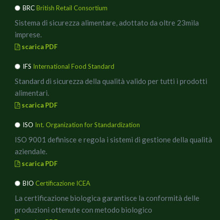
il sugo
BRC
British Retail Consortium
tritare i due diversi tipi di Olive, a cottura quasi ultimata
Sistema di sicurezza alimentare, adottato da oltre 23mila
del pomodoro, unirle e fare insaporire il tutto.
imprese.
In una padella antiaderente, rosolare il prosciutto cotto a
scarica PDF
fiamma bassa, dopo averlo taglgiato a piccoli cubetti,
unirlo al sugo di pomodoro ed olive.
IFS
International Food Standard
Cuocere gli spaghetti al dente, scolare, mettere una parte
Standard di sicurezza della qualità valido per tutti i prodotti
del sugo in un padellone a bordi alti, spadellare per bene,
alimentari.
ultimare con delle briciole di ricotta affumicata e servire.
scarica PDF
Per impiattare a nido usate un mestolino ed una
ISO
Int. Organization for Standardization
forchetta, in ogni piatto prima mettete del sugo, poi due
o tre nidi di spaghetto, qualche rametto di rosmarino e
ISO 9001 definisce e regola i sistemi di gestione della qualità
delle briciole di Ricotta affumicata.
aziendale.
In abbinamento un buon vino dealcolizzato, ideale anche
scarica PDF
a mezzogiorno, per poi rimettersi comodi a lavorare.
BIO
Certificazione ICEA
Buon Appetito!!
La certificazione biologica garantisce la conformità delle
produzioni ottenute con metodo biologico