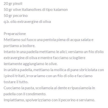
20 gr pinoli
50 gr olive italianolives di tipo kalamon
50 gr pecorino
q.b. olio extravergine di oliva
Preparazione
Mettiamo sul fuoco una pentola piena di acqua salata e
portiamo a bollore.
Intanto in una padella mettiamo le alici, versiamo un filo d’olio
extravergine di oliva e mentre facciamo sciogliere
lentamente aggiungiamo le olive.
In un’altra padella, mettiamo la mollica di pane sbriciolata con
i pinoli tritati, irrorariamo con un filo di olio e facciamo
tostare il tutto.
Cuociamo la pasta, scoliamola al dente e ripassiamola in
padella con il condimento.
Impiattiamo, spolverizziamo con il pecorino e serviamo.