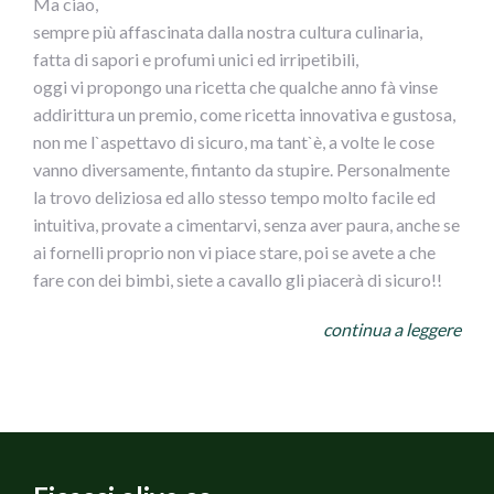
Ma ciao,
sempre più affascinata dalla nostra cultura culinaria,
fatta di sapori e profumi unici ed irripetibili,
oggi vi propongo una ricetta che qualche anno fà vinse
addirittura un premio, come ricetta innovativa e gustosa,
non me l`aspettavo di sicuro, ma tant`è, a volte le cose
vanno diversamente, fintanto da stupire. Personalmente
la trovo deliziosa ed allo stesso tempo molto facile ed
intuitiva, provate a cimentarvi, senza aver paura, anche se
ai fornelli proprio non vi piace stare, poi se avete a che
fare con dei bimbi, siete a cavallo gli piacerà di sicuro!!
NIDI DI SPAGHETTI GUSTOSI CONOLIVE AI DUE
continua a leggere
COLORI
INGREDIENTI
per 4 persone
400 g di Spaghetti
800 g di Pomodori da sugo
2 Carote