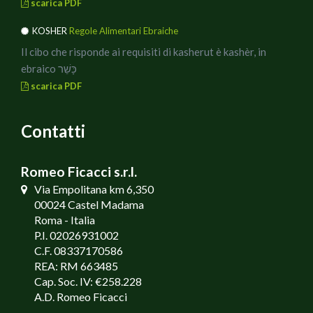
scarica PDF
KOSHER
Regole Alimentari Ebraiche
Il cibo che risponde ai requisiti di kasherut è kashèr, in
ebraico כָּשֵׁר
scarica PDF
Contatti
Romeo Ficacci s.r.l.
Via Empolitana km 6,350
00024 Castel Madama
Roma - Italia
P.I. 02026931002
C.F. 08337170586
REA: RM 663485
Cap. Soc. IV: €258.228
A.D. Romeo Ficacci