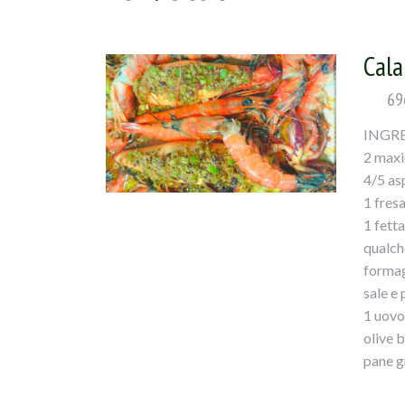
Cala
69
INGRE
2 maxic
4/5 as
1 fres
1 fett
qualch
formag
sale e
1 uovo
olive b
pane g
4/5 ma