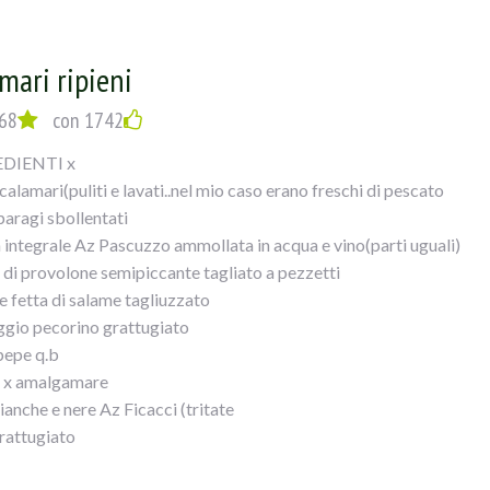
mari ripieni
68
con 1742
DIENTI x
alamari(puliti e lavati..nel mio caso erano freschi di pescato
paragi sbollentati
a integrale Az Pascuzzo ammollata in acqua e vino(parti uguali)
a di provolone semipiccante tagliato a pezzetti
e fetta di salame tagliuzzato
gio pecorino grattugiato
 pepe q.b
 x amalgamare
ianche e nere Az Ficacci (tritate
rattugiato
ndorle spellate(tritate