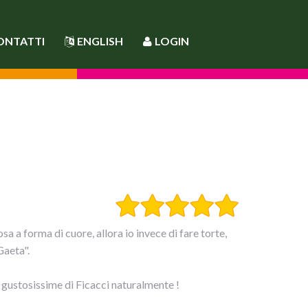
ONTATTI
ENGLISH
LOGIN
a a forma di cuore, allora io invece di fare torte,
Gaeta".
 gustosissime di Ficacci naturalmente !