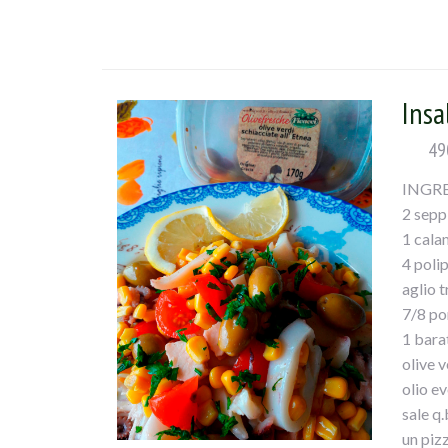
e versa
tagliat
mescola
Insa
49
INGR
2 sepp
1 cala
4 polip
aglio t
7/8 pom
1 bara
olive v
olio ev
sale q.
un piz