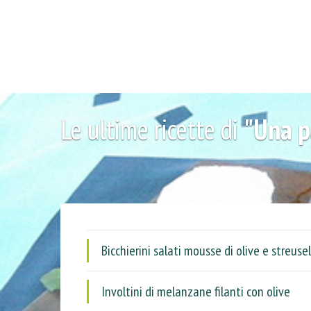
Le ultime ricette di
"Una p
Bicchierini salati mousse di olive e streusel
Involtini di melanzane filanti con olive