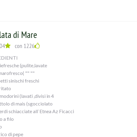
rlo in unacapace insalatiera con patate a tocchetti, cipolla affettat
i a metà, sale, olio a filo e una bella spremuta di limone,
re il tutto e... mangiate con gusto!!
lata di Mare
04
con 1226
EDIENTI
iefresche (pulite,lavate
marofresco( "" ""
etti sinischi freschi
ritato
odorini (lavati ,divisi in 4
ttolo di mais (sgocciolato
erdi schiacciate all`Etnea Az Ficacci
o a filo
b
zico di pepe