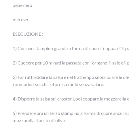
pepe nero
olio evo
ESECUZIONE :
1) Con uno stampino grande a forma di cuore "coppare" il pa
2) Cuocere per 10 minuti la passata con l’origano, il sale e il 
3) Far raffreddare la salsa e nel frattempo snocciolare le ol
i pomodori secchi e il prezzemolo senza salare.
4) Disporre la salsa sui crostoni, poi coppare la mozzarella 
5) Prendere ora un terzo stampino a forma di cuore ancora p
mozzarella il pesto di olive.