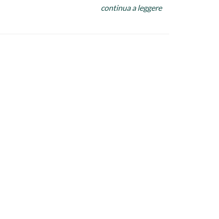
continua a leggere
a sottile, olive , sedano a cubetti, pomodorini