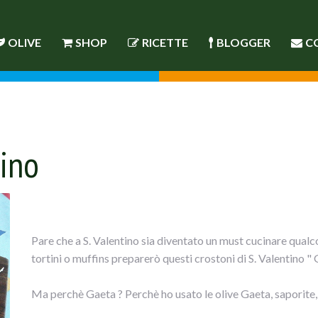
OLIVE
SHOP
RICETTE
BLOGGER
C
tino
Pare che a S. Valentino sia diventato un must cucinare qualcos
tortini o muffins preparerò questi crostoni di S. Valentino " 
Ma perchè Gaeta ? Perchè ho usato le olive Gaeta, saporite,