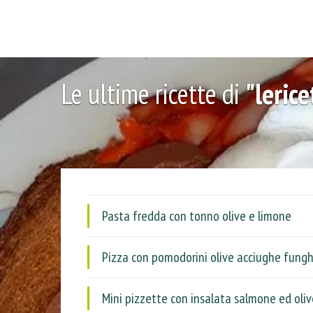
Le ultime ricette di
"leric
Pasta fredda con tonno olive e limone
Pizza con pomodorini olive acciughe funghe
Mini pizzette con insalata salmone ed oliv