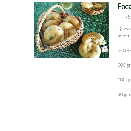
Foca
75
Queste
aperiti
INGRE
300 gr 
180 gr
80 gr d
1 cucch
100 gr