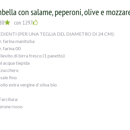
 sale
bella con salame, peperoni, olive e mozzare
emulsione :
88
con 1297
DIENTI (PER UNA TEGLIA DEL DIAMETRO DI 24 CM):
.b
r. farina manitoba
. farina 00
q.b.
 lievito di birra fresco (1 panetto)
l acqua tiepida
. zucchero
 sale fino
UZIONE:
olio extra vergine d`oliva bio
rescare il lievito con pari dose di farina 0, fare una palla e metterlo
Farcitura:
o con un canovaccio.
erone rosso
r. di salame affettato
ito deve raddoppiare, ci vogliono di solito 3 ore.
r. mozzarella per pizza
r. Olive Verdi Schiacciate all`Etnea Ficacci