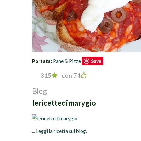
Portata:
Pane & Pizze
Save
315
con 74
Blog
lericettedimarygio
... Leggi la ricetta sul blog.