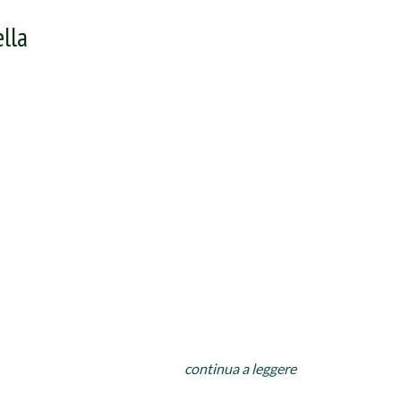
lla
 in luogo tiepido, (solo per la stagione fredda)
continua a leggere