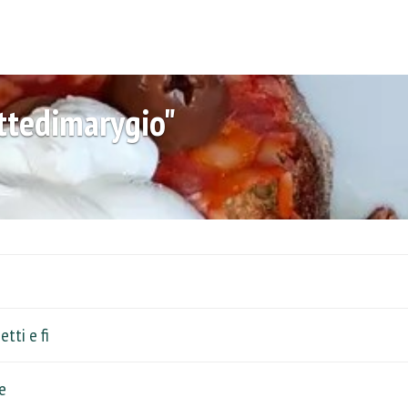
ettedimarygio"
tti e fi
e