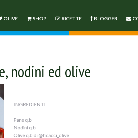
OLIVE
SHOP
RICETTE
BLOGGER
C
, nodini ed olive
INGREDIENTI
Pane q.b
Nodini q.b
Olive q.b di @ficacci_olive