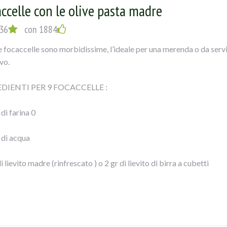
ccelle con le olive pasta madre
36
con 1884
 focaccelle sono morbidissime, l’ideale per una merenda o da servi
vo.
DIENTI PER 9 FOCACCELLE :
di farina 0
 di acqua
i lievito madre (rinfrescato ) o 2 gr di lievito di birra a cubetti
iaio di strutto
 di olive verdi denocciolate farcite al peperone Ficacci