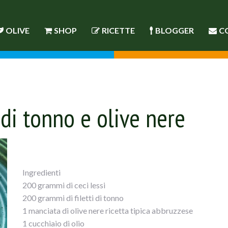
OLIVE
SHOP
RICETTE
BLOGGER
C
i di tonno e olive nere
Ingredienti
200 grammi di ceci lessi
200 grammi di filetti di tonno
1 manciata di olive nere ricetta tipica abbruzzese
1 cucchiaio di olio