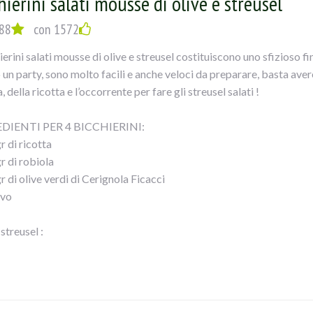
hierini salati mousse di olive e streusel
EDIMNTO
fresa,provolone,salame,asparagi,pecorino,sale,pepe e uovo,amalga
88
con 1572
o farcire i calamari ,chiuderli e bucarli piu` volte con uno stecchino
ierini salati mousse di olive e streusel costituiscono uno sfizioso fi
o evo, coprirlicon un trito di olive , mandorle e pane grattugiato,co
 un party, sono molto facili e anche veloci da preparare, basta avere
amberoni ,salare,pepare ed unire aglio tritato,vino bianco ed ancora 
, della ricotta e l’occorrente per fare gli streusel salati !
e con carta alluminio ed infornare x 15`..a cca200°...POI eliminare
 un 10`!!
DIENTI PER 4 BICCHIERINI:
dito il calamaro tagliarlo a fette e servirlo contornato dai gambero
r di ricotta
r di robiola
r di olive verdi di Cerignola Ficacci
evo
 streusel :
 di farina
 di burro
chiai di Grana
ano