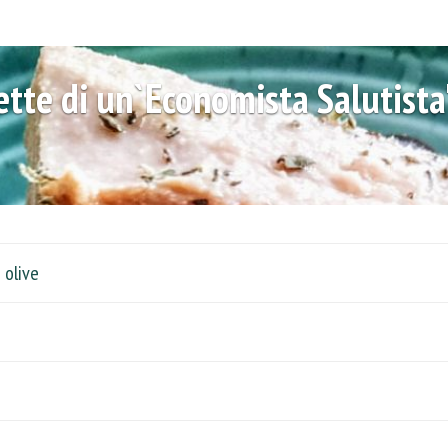
cette di un`Economista Salutista
 olive