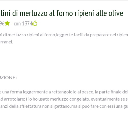
re il tutto e... mangiate con gusto!!
lini di merluzzo al forno ripieni alle olive
96
con 1374
i di merluzzo ripieni al forno,leggeri e facili da preparare,nel ripien
rranei.
ZIONE :
 una forma leggermente a rettangoloIo al pesce, la parte finale della
ad arrotolare; ( io ho usato merluzzo congelato, eventualmente se si
avanzi della sfilettatura non si gettano, ma si può fare con essi una
il ripieno tritare le olive, con i capperi, il prezzemolo, l’aglio e la pat
 nero.