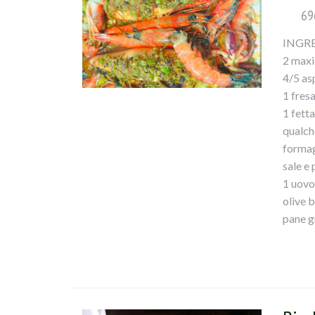
69
INGRE
2 maxic
4/5 as
1 fres
1 fett
qualch
formag
sale e
1 uovo
olive b
pane g
4/5 ma
mezzo 
gamber
olio e
aglio t