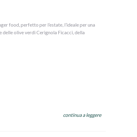
mare il tutto
 e poggiarli in una teglia
nger food, perfetto per l’estate, l’ideale per una
ntornare il tutto
 delle olive verdi Cerignola Ficacci, della
olio a filo su tutto.
 carta,abbassare la fiamma e terminare la cottura
ni!!
continua a leggere