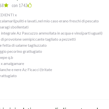
68
con 1742
DIENTI x
alamari(puliti e lavati..nel mio caso erano freschi di pescato
paragi sbollentati
a integrale Az Pascuzzo ammollata in acqua e vino(parti uguali)
a di provolone semipiccante tagliato a pezzetti
e fetta di salame tagliuzzato
gio pecorino grattugiato
 pepe q.b
 x amalgamare
ianche e nere Az Ficacci (tritate
rattugiato
ndorle spellate(tritate
bicchiere vino bianco secco
oni (16...nel mio caso
vo
ritato