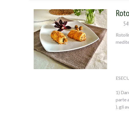
mescola
Roto
54
Rotolin
medite
ESECU
1) Dare
parte 
), gli 
2) Per 
e pepe