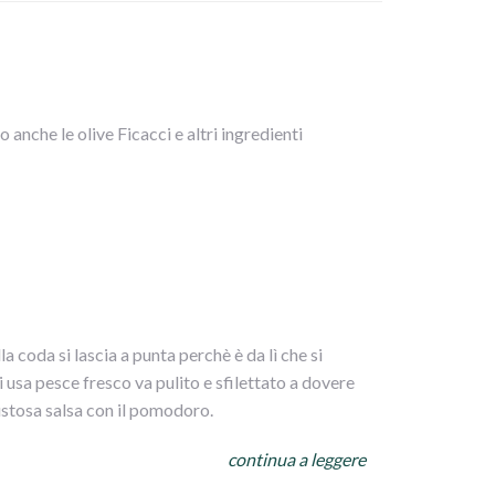
o anche le olive Ficacci e altri ingredienti
 coda si lascia a punta perchè è da lì che si
 usa pesce fresco va pulito e sfilettato a dovere
 gustosa salsa con il pomodoro.
continua a leggere
ata lessa e volendo il curry e un filino di olio, sale