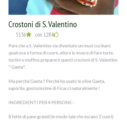
mais in parti uguali e disporre su una teglia con carta
forno unta, irrorare leggermente di olio, un pizzico di sale
e infornare a 180° per circa 20-25 minuti.
Crostoni di S. Valentino
5136
con 1284
Pare che a S. Valentino sia diventato un must cucinare
qualcosa a forma di cuore, allora io invece di fare torte,
tortini o muffins preparerò questi crostoni di S. Valentino
" Gaeta".
Ma perchè Gaeta ? Perchè ho usato le olive Gaeta,
saporite, gustosissime di Ficacci naturalmente !
INGREDIENTI PER 4 PERSONE :
8 fette di pane grandi (in modo tale che escano 2 cuori)