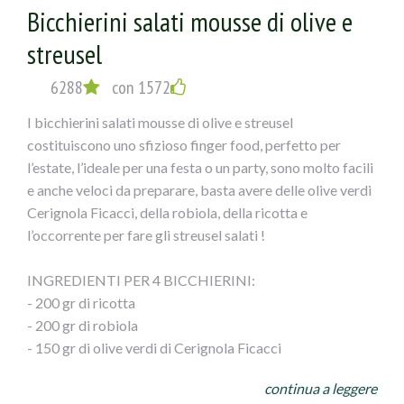
Bicchierini salati mousse di olive e
Coprire con carta alluminio ed infornare x 15`..a
cca200°...POI eliminare carta,abbassare la fiamma e
streusel
terminare la cottura ancora un 10`!!
Intiepidito il calamaro tagliarlo a fette e servirlo
6288
con 1572
contornato dai gamberoni!!
I bicchierini salati mousse di olive e streusel
costituiscono uno sfizioso finger food, perfetto per
l’estate, l’ideale per una festa o un party, sono molto facili
e anche veloci da preparare, basta avere delle olive verdi
Cerignola Ficacci, della robiola, della ricotta e
l’occorrente per fare gli streusel salati !
INGREDIENTI PER 4 BICCHIERINI:
- 200 gr di ricotta
- 200 gr di robiola
- 150 gr di olive verdi di Cerignola Ficacci
- olio evo
continua a leggere