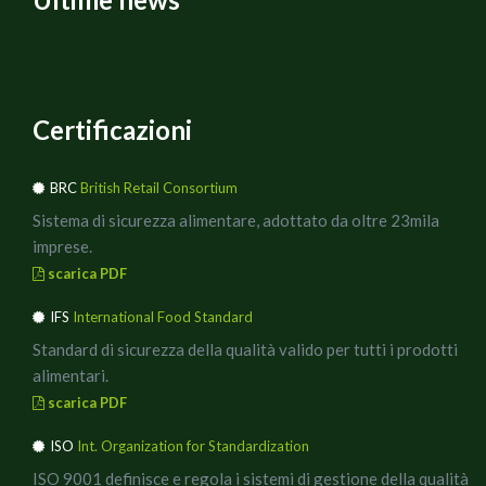
ESECUZIONE :
1) Con uno stampino grande a forma di cuore "coppare" il
pane, rifilandolo eventualmente con un coltellino.
Certificazioni
2) Cuocere per 10 minuti la passata con l’origano, il sale e
il pepe.
BRC
British Retail Consortium
Sistema di sicurezza alimentare, adottato da oltre 23mila
3) Far raffreddare la salsa e nel frattempo snocciolare le
imprese.
olive, lasciandone qualcuna per decorare e tritarle con i
scarica PDF
pomodori secchi e il prezzemolo senza salare.
IFS
International Food Standard
4) Disporre la salsa sui crostoni, poi coppare la
Standard di sicurezza della qualità valido per tutti i prodotti
mozzarella con un cuore più piccolo e metterla sopra.
alimentari.
scarica PDF
5) Prendere ora un terzo stampino a forma di cuore
ISO
Int. Organization for Standardization
ancora più piccolo e aiutandosi con quello deporre sulla
mozzarella il pesto di olive.
ISO 9001 definisce e regola i sistemi di gestione della qualità