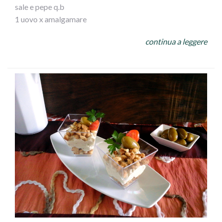
sale e pepe q.b
1 uovo x amalgamare
olive bianche e nere Az Ficacci (tritate
continua a leggere
pane grattugiato
4/5 mandorle spellate(tritate
mezzo bicchiere vino bianco secco
gamberoni (16...nel mio caso
olio evo
aglio tritato
PROCEDIMNTO
Unire,fresa,provolone,salame,asparagi,pecorino,sale,pepe
e uovo,amalgamare il tutto
con esso farcire i calamari ,chiuderli e bucarli piu` volte
con uno stecchino e poggiarli in una teglia
con olio evo, coprirlicon un trito di olive , mandorle e
pane grattugiato,contornare il tutto
con i gamberoni ,salare,pepare ed unire aglio tritato,vino
bianco ed ancora olio a filo su tutto.