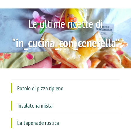
Le ultime ricette di
"in_cucina_con_cenerella"
Rotolo di pizza ripieno
Insalatona mista
La tapenade rustica