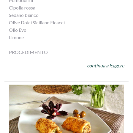
Pomodorini
Cipolla rossa
Sedano bianco
Olive Dolci Siciliane Ficacci
Olio Evo
Limone
PROCEDIMENTO
Cuocere il polipo in acqua e sale bollente, stando attenti
continua a leggere
a non scuocerlo. Tagliarlo a pezzetti
e versarlo in unacapace insalatiera con patate a tocchetti,
cipolla affettata sottile, olive , sedano a cubetti,
pomodorini tagliati a metà, sale, olio a filo e una bella
spremuta di limone,
mescolare il tutto e... mangiate con gusto!!