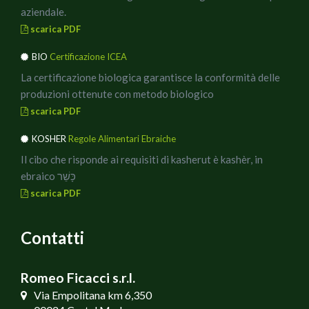
aziendale.
6) Mettere i crostoni sotto al grill e lasciarli giusto il
scarica PDF
tempo necessario per far sciogliere la mozzarella.
BIO
Certificazione ICEA
La certificazione biologica garantisce la conformità delle
produzioni ottenute con metodo biologico
scarica PDF
KOSHER
Regole Alimentari Ebraiche
Il cibo che risponde ai requisiti di kasherut è kashèr, in
ebraico כָּשֵׁר
scarica PDF
Contatti
Romeo Ficacci s.r.l.
Via Empolitana km 6,350