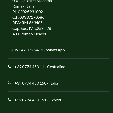
00024 Castel Madama
Roma - Italia
P.I. 02026931002
C.F. 08337170586
REA: RM 663485
Cap. Soc. IV: €258.228
A.D. Romeo Ficacci
+39 342 322 9411
- WhatsApp
+39 0774 450 11
- Centralino
+39 0774 450 150
- Italia
+39 0774 450 151
- Export