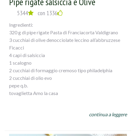
Pipe rigate salsiccia e Olive
5344
con 1336
Ingredienti:
320 g di pipe rigate Pasta di Franciacorta Valdigrano
3 cucchiai di olive denocciolate leccino all’abbruzzese
Ficacci
4 capi di salsiccia
1 scalogno
2 cucchiai di formaggio cremoso tipo philadelphia
2 cucchiai di olio evo
pepe q.b.
tovaglietta Amo la casa
Preparazione:
continua a leggere
In una padella grande (io wok Illa Pearl) mettere l’olio, lo
scalogno tritato e la salsiccia spellata e sbriciolata, far
cuocere per qualche minuto, aggiungere le olive e il