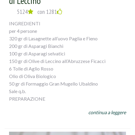
di Leccino
5124
con 1281
INGREDIENTI
per 4 persone
320 gr di Lasagnette all’uovo Paglia e Fieno
200 gr di Asparagi Bianchi
100 gr di Asparagi selvatici
150 gr di Olive di Leccino all’Abruzzese Ficacci
6 Tolle di Aglio Rosso
Olio di Oliva Biologico
50 gr di Formaggio Gran Mugello Ubaldino
Sale q.b.
PREPARAZIONE
In una Padella antiaderente, versare 4 cucchiai di Olio di
continua a leggere
Oliva, le Tolle di aglio rosso, lasciare a fuoco vivace pochi
minuti, nel frattempo pulire, tagliare a rondelle gran parte
degli Asparagi, tenendo da parte le punte, unirle in