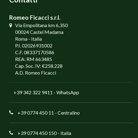
Romeo Ficacci s.r.l.
Via Empolitana km 6,350
00024 Castel Madama
Roma - Italia
P.I. 02026931002
C.F. 08337170586
REA: RM 663485
Cap. Soc. IV: €258.228
A.D. Romeo Ficacci
+39 342 322 9411
- WhatsApp
+39 0774 450 11
- Centralino
+39 0774 450 150
- Italia