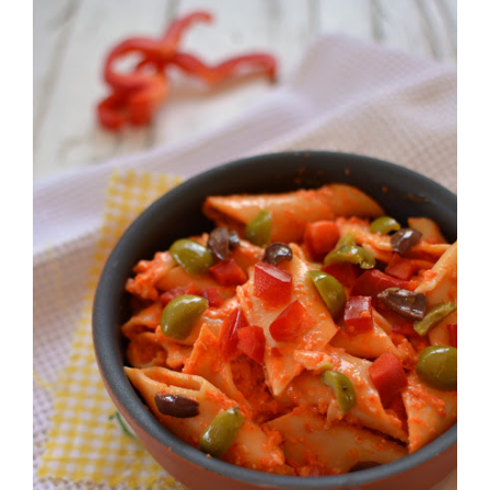
padellacuocere il tutto per circa 10 minuti a fuoco medio,
meglio se con il coperchio,
passato il tempo unire per pochi minuti le punte degli
Asparagi, le Olive di Leccino snocciolate ed una
grattugiata di Gran Mugello Ubaldino,cuocere le
Lasagnettein abbondante acqua salata, avendo cura di
dare minor cottura a quelle verdi, scolare per bene,
Spadellare per bene il tutto, e servire con una bella
grattugiata o meglio ancora con alcune scagliette di
Gran Mugello Ubaldino.