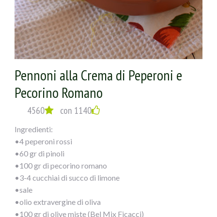
Pennoni alla Crema di Peperoni e
Pecorino Romano
4560
con 1140
Ingredienti:
•4 peperoni rossi
•60 gr di pinoli
•100 gr di pecorino romano
•3-4 cucchiai di succo di limone
•sale
•olio extravergine di oliva
•100 gr di olive miste (Bel Mix Ficacci)