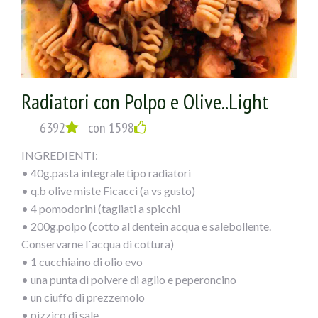
Radiatori con Polpo e Olive..Light
6392
con 1598
INGREDIENTI:
• 40g.pasta integrale tipo radiatori
• q.b olive miste Ficacci (a vs gusto)
• 4 pomodorini (tagliati a spicchi
• 200g.polpo (cotto al dentein acqua e salebollente.
Conservarne l`acqua di cottura)
• 1 cucchiaino di olio evo
• una punta di polvere di aglio e peperoncino
• un ciuffo di prezzemolo
• pizzico di sale