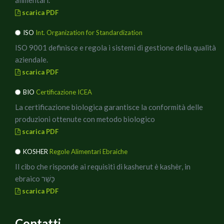
alimentari.
ultimare con delle briciole di ricotta affumicata e servire.
scarica PDF
Per impiattare a nido usate un mestolino ed una
ISO
Int. Organization for Standardization
forchetta, in ogni piatto prima mettete del sugo, poi due
o tre nidi di spaghetto, qualche rametto di rosmarino e
ISO 9001 definisce e regola i sistemi di gestione della qualità
delle briciole di Ricotta affumicata.
aziendale.
In abbinamento un buon vino dealcolizzato, ideale anche
scarica PDF
a mezzogiorno, per poi rimettersi comodi a lavorare.
BIO
Certificazione ICEA
Buon Appetito!!
La certificazione biologica garantisce la conformità delle
produzioni ottenute con metodo biologico
scarica PDF
KOSHER
Regole Alimentari Ebraiche
Il cibo che risponde ai requisiti di kasherut è kashèr, in
ebraico כָּשֵׁר
scarica PDF
Contatti