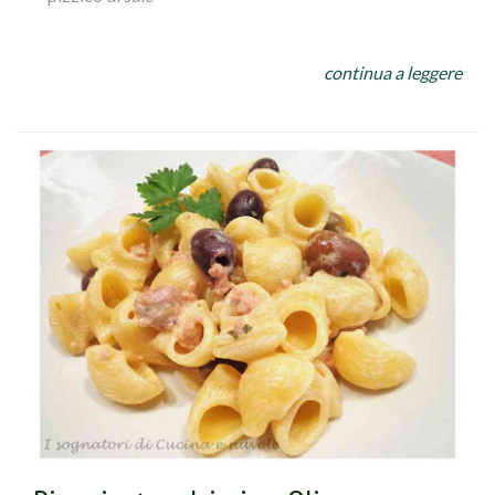
PROCEDIMENTO:
continua a leggere
Dopo aver cotto il polpo tagliarlo a pezzetti piccoli e
versarlo in unapadella calda
con olio, prezzemolo e misto di aglio e peperoncino,
bagnarlo con mezzo bicchiere di acqua di cottura del
polpo. Fare amalgamarequalche minuto e versarele olive,
i pomodorinied il sale, lasciando appassire.
Nel frattempo avremo cotto la pasta che
verseretegrondante di acqua nella padella
e lascerete mantecare il tutto!