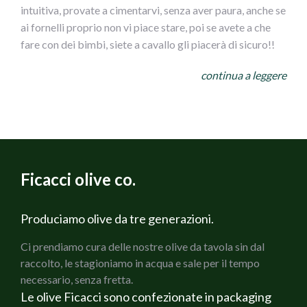
intuitiva, provate a cimentarvi, senza aver paura, anche se
ai fornelli proprio non vi piace stare, poi se avete a che
fare con dei bimbi, siete a cavallo gli piacerà di sicuro!!
NIDI DI SPAGHETTI GUSTOSI CONOLIVE AI DUE
continua a leggere
COLORI
INGREDIENTI
per 4 persone
400 g di Spaghetti
800 g di Pomodori da sugo
2 Carote
Ficacci olive co.
2 coste di Sedano verde
1 Cipolla bianca
200 g di Prosciutto cotto Martelli
Produciamo olive da tre generazioni.
150 g di Olive verdi Cerignola Ficacci
Ci prendiamo cura delle nostre olive da tavola sin dal
150 g di olive nere di Gaeta Ficacci
raccolto, le stagioniamo in acqua e sale per il tempo
Rosmarino fresco
necessario, senza fretta.
Salvia fresca
Le olive Ficacci sono confezionate in packaging
Olio di oliva extravergine Bio