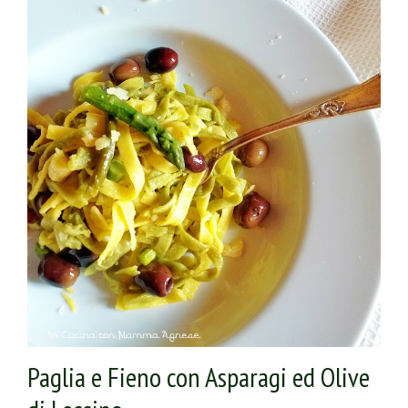
formaggio e far insaporire un paio di minuti. Intanto
lessare la pasta in abbondante acqua salata, scolarla al
dente e versarla nel wok. Saltare tutto insieme regolando
di pepe e aggiungendo un po’ di acqua di cottura della
pasta che io tengo sempre da parte. Servire subito.
Paglia e Fieno con Asparagi ed Olive