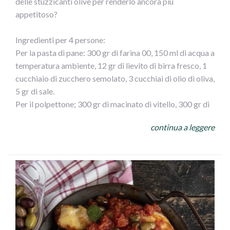
delle stuzzicanti olive per renderlo ancora piu
appetitoso?
Ingredienti per 4 persone:
Per la pasta di pane: 300 gr di farina 00, 150 ml di acqua a
temperatura ambiente, 12 gr di lievito di birra fresco, 1
cucchiaio di zucchero semolato, 3 cucchiai di olio di oliva,
5 gr di sale.
Per il polpettone; 300 gr di macinato di vitello, 300 gr di
macinato di maiale, 3 fette di pan carrè, 1 bicchiere di
continua a leggere
latte, 1 uovo, 1 cucchiaio di pan grattato, 70 gr di
formaggio grattugiato (a piacere) 50 gr di olive verdi
denocciolate, 1 spicchio d` aglio, 3 cucchiaio di olio d`
oliva.
Per lucidare: 1 tuorlo
Fate sciogliere il lievito nell` acqua insieme allo zucchero.
Raccogliete nella ciotola della planetaria la farina,