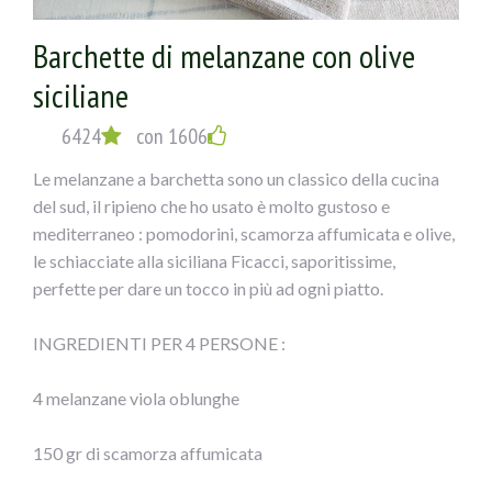
1) Tagliare le melanzane a fette spesse circa mezzo cm,
cospargerle di sale e metterle in uno scolapasta con dei
Barchette di melanzane con olive
pesi sopra per fargli perdere l’acqua; dopo sciacquarle e
siciliane
farle scolare.
6424
con 1606
2) Disporle sulla griglia del forno, ungendole con un
Le melanzane a barchetta sono un classico della cucina
pennello sopra; cuocere a 180° per circa 20 minuti (si
del sud, il ripieno che ho usato è molto gustoso e
possono anche friggere, io ho fatto una cosa più leggera).
mediterraneo : pomodorini, scamorza affumicata e olive,
le schiacciate alla siciliana Ficacci, saporitissime,
3) Mischiare il pecorino con le olive e il prezzemolo
perfette per dare un tocco in più ad ogni piatto.
tritati, l’aglio privato dell’anima verde e schiacciato,non
salare.
INGREDIENTI PER 4 PERSONE :
4) Disporre su ogni fetta di melanzana della pancetta e
4 melanzane viola oblunghe
sopra il composto, fette di mozzarella, arrotolare e
chiudere con uno stecchino, mettere sotto il grill per
150 gr di scamorza affumicata
circa 10-15 minuti e servire caldi.