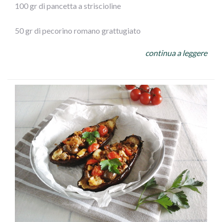
100 gr di pancetta a striscioline
50 gr di pecorino romano grattugiato
continua a leggere
100gr di olive Leccino Ficacci
prezzemolo
½ spicchio d’aglio
250 gr di mozzarella
olio extra vergine d’oliva
sale
ESECUZIONE: