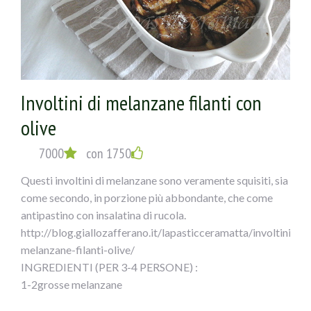
croccante. Unite gli spicchi di aglio sbucciati e
schiacciati alle erbe aromatiche in polvere.
Lasciate insaporire per due minuti, in seguito aggiungete
la polpa di pomodoro. Regolate di sale e pepe,
aggiungete lo zucchero e le foglie di alloro.
Involtini di melanzane filanti con
Unite i capperi e le olive nere denocciolate FICACCI.
Mescolate bene il tutto e lasciate cuocere 30-40 minuti,
olive
aggiungendo verso fine cottura le foglie di basilico.
Servitele cosce di pollo in umido con olive e capperi con il
7000
con 1750
loro sughetto.
Questi involtini di melanzane sono veramente squisiti, sia
come secondo, in porzione più abbondante, che come
antipastino con insalatina di rucola.
http://blog.giallozafferano.it/lapasticceramatta/involtini-
melanzane-filanti-olive/
INGREDIENTI (PER 3-4 PERSONE) :
1-2grosse melanzane