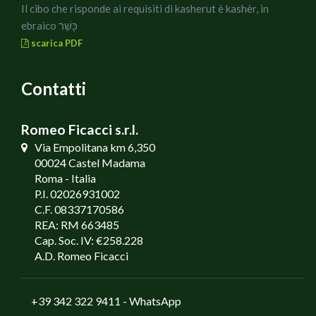
Il cibo che risponde ai requisiti di kasherut è kashèr, in
ebraico כָּשֵׁר
scarica PDF
Contatti
Romeo Ficacci s.r.l.
Via Empolitana km 6,350
00024 Castel Madama
Roma - Italia
P.I. 02026931002
C.F. 08337170586
REA: RM 663485
Cap. Soc. IV: €258.228
A.D. Romeo Ficacci
+39 342 322 9411
- WhatsApp