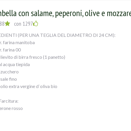
 sale
bella con salame, peperoni, olive e mozzare
emulsione :
88
con 1297
DIENTI (PER UNA TEGLIA DEL DIAMETRO DI 24 CM):
.b
r. farina manitoba
. farina 00
q.b.
 lievito di birra fresco (1 panetto)
l acqua tiepida
. zucchero
 sale fino
UZIONE:
olio extra vergine d`oliva bio
rescare il lievito con pari dose di farina 0, fare una palla e metterlo
Farcitura:
o con un canovaccio.
erone rosso
r. di salame affettato
ito deve raddoppiare, ci vogliono di solito 3 ore.
r. mozzarella per pizza
r. Olive Verdi Schiacciate all`Etnea Ficacci