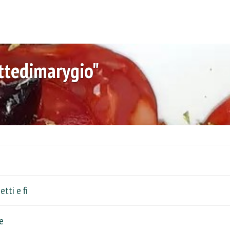
ettedimarygio"
tti e fi
e