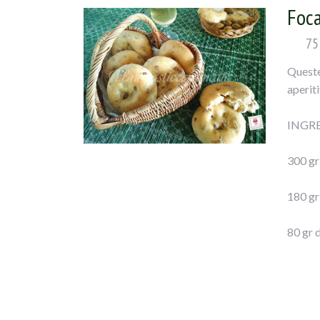
Foca
75
Queste
aperiti
INGRE
300 gr 
180 gr
80 gr d
1 cucch
100 gr