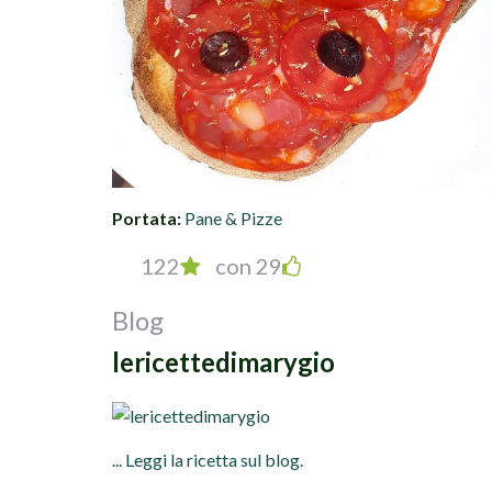
Portata:
Pane & Pizze
122
con 29
Blog
lericettedimarygio
... Leggi la ricetta sul blog.