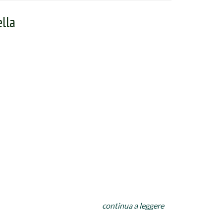
lla
 in luogo tiepido, (solo per la stagione fredda)
continua a leggere