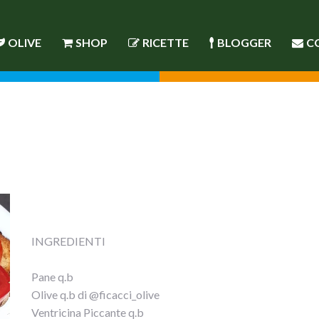
OLIVE
SHOP
RICETTE
BLOGGER
C
INGREDIENTI
Pane q.b
Olive q.b di @ficacci_olive
Ventricina Piccante q.b