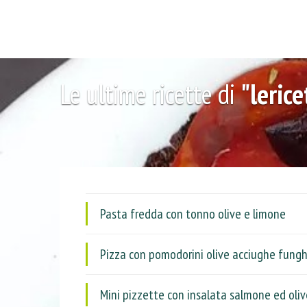
Le ultime ricette di
"leric
Pasta fredda con tonno olive e limone
Pizza con pomodorini olive acciughe funghe
Mini pizzette con insalata salmone ed oliv