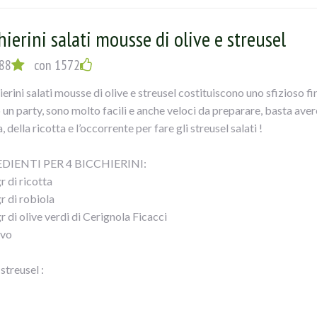
vo
ritato
hierini salati mousse di olive e streusel
EDIMNTO
fresa,provolone,salame,asparagi,pecorino,sale,pepe e uovo,amalga
88
con 1572
o farcire i calamari ,chiuderli e bucarli piu` volte con uno stecchino
ierini salati mousse di olive e streusel costituiscono uno sfizioso fi
o evo, coprirlicon un trito di olive , mandorle e pane grattugiato,co
 un party, sono molto facili e anche veloci da preparare, basta avere
amberoni ,salare,pepare ed unire aglio tritato,vino bianco ed ancora 
, della ricotta e l’occorrente per fare gli streusel salati !
e con carta alluminio ed infornare x 15`..a cca200°...POI eliminare
 un 10`!!
DIENTI PER 4 BICCHIERINI:
dito il calamaro tagliarlo a fette e servirlo contornato dai gambero
r di ricotta
r di robiola
r di olive verdi di Cerignola Ficacci
evo
 streusel :
 di farina
 di burro