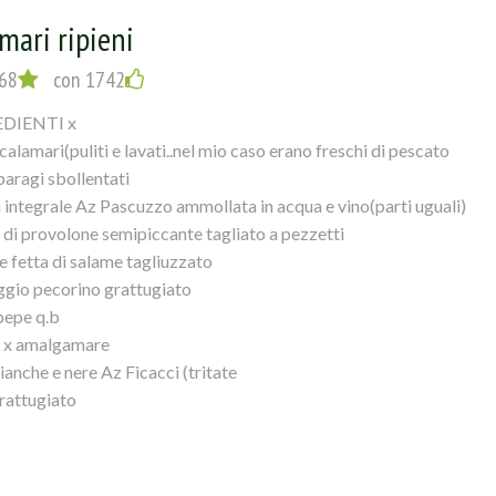
mari ripieni
68
con 1742
DIENTI x
alamari(puliti e lavati..nel mio caso erano freschi di pescato
paragi sbollentati
a integrale Az Pascuzzo ammollata in acqua e vino(parti uguali)
a di provolone semipiccante tagliato a pezzetti
e fetta di salame tagliuzzato
gio pecorino grattugiato
 pepe q.b
 x amalgamare
ianche e nere Az Ficacci (tritate
rattugiato
ndorle spellate(tritate
bicchiere vino bianco secco
oni (16...nel mio caso