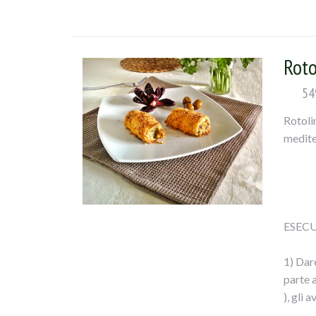
e versa
tagliat
mescola
Roto
54
Rotolin
medite
ESECU
1) Dare
parte 
), gli 