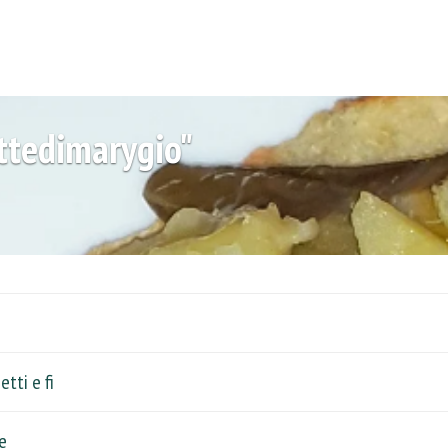
ettedimarygio"
tti e fi
e