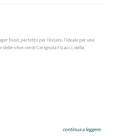
mare il tutto
 e poggiarli in una teglia
nger food, perfetto per l’estate, l’ideale per una
ntornare il tutto
 delle olive verdi Cerignola Ficacci, della
olio a filo su tutto.
 carta,abbassare la fiamma e terminare la cottura
ni!!
continua a leggere