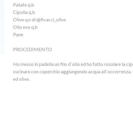
Patate q.b
Cipolla q.b
Olive q.n di @ficacci_olive
Olio evo q.b
Pane
PROCEDIMENTO
Ho messo in padella un filo d`olio ed ho fatto rosolare la cipo
cucinare con coperchio aggiungendo acqua all`occorrenza. Ho
ed olive.