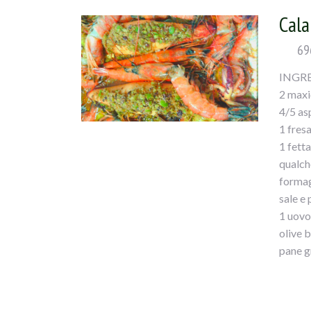
Cala
69
INGRE
2 maxic
4/5 as
1 fres
1 fett
qualch
formag
sale e
1 uovo
olive b
pane g
4/5 ma
mezzo 
gamber