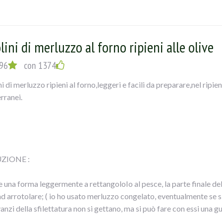
rlo in unacapace insalatiera con patate a tocchetti, cipolla affettat
i a metà, sale, olio a filo e una bella spremuta di limone,
re il tutto e... mangiate con gusto!!
lini di merluzzo al forno ripieni alle olive
96
con 1374
i di merluzzo ripieni al forno,leggeri e facili da preparare,nel ripien
rranei.
ZIONE :
 una forma leggermente a rettangoloIo al pesce, la parte finale della
ad arrotolare; ( io ho usato merluzzo congelato, eventualmente se si
avanzi della sfilettatura non si gettano, ma si può fare con essi una