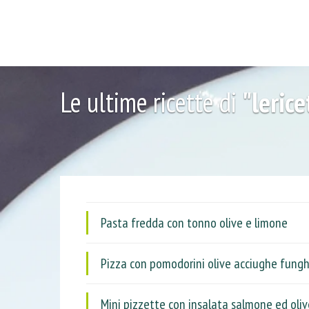
Le ultime ricette di
"leric
Pasta fredda con tonno olive e limone
Pizza con pomodorini olive acciughe funghe
Mini pizzette con insalata salmone ed oliv