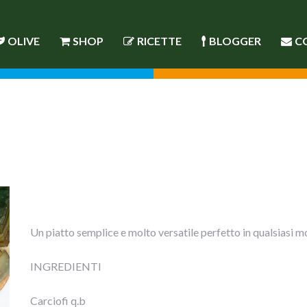
OLIVE
SHOP
RICETTE
BLOGGER
C
Un piatto semplice e molto versatile perfetto in qualsiasi
INGREDIENTI
Carciofi q.b