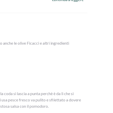
a sottile, olive , sedano a cubetti, pomodorini
o anche le olive Ficacci e altri ingredienti
 coda si lascia a punta perchè è da lì che si
 usa pesce fresco va pulito e sfilettato a dovere
 gustosa salsa con il pomodoro.