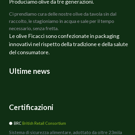
Produciamo olive da tre generazioni.
Lasciamo riposare l’impasto nella ciotola 30 minuti,
Ci prendiamo cura delle nostre olive da tavola sin dal
coperto con la pellicola.
raccolto, le stagioniamo in acqua e sale per il tempo
Versiamo 10 g di olio in un`altra ciotola ed iniziamo a fare
necessario, senza fretta.
le pieghe. Ripetiamo l’operazione per 8 volte.
Le olive Ficacci sono confezionate in packaging
A questo punto facciamo lievitare l`impasto fino al
innovativi nel rispetto della tradizione e della salute
raddoppio, ben coperto con la pellicola.
del consumatore.
Ungiamo una teglia ed adagiamoci l`impasto. Facciamo
lievitare fino al raddoppio e condiamo con i pomodorini e
le olive, saliamo leggermente ed aggiungiamo altro olio.
Ultime news
Cuociamo la focaccia nel forno preriscaldato a 200°C
per circa 20-30 minuti, o finché sarà ben dorata in
superficie.
Certificazioni
BRC
British Retail Consortium
Sistema di sicurezza alimentare, adottato da oltre 23mila