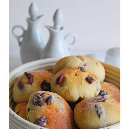
-1 spicchio aglio
5) A questo punto fare una palla e mettere in una ciotola
-q.b. sale per condire
unta; far lievitare a circa 22°-23° (io metto dentro al
forno intiepidito) per circa 1 ora.
Per Spennellare:
-1 tuorlo bio + 1 cucchiaio latte a temperatura ambiente
6) Ora spezzare in 9 parti di circa 65 gr l`una e fare una
pallina (operazione detta pirlatura vedi link ricetta ),
ungere una teglia e metterle a lievitare, ungendo anche la
PREPARAZIONE:
parte superiore.
Per prima cosa miscelate le due farine all’interno di una
ciotola capiente; al centro praticate un buco dove
7) A metà lievitazione spianare delicatamente con i
andrete a mettereil lievito di birra fresco sbriciolato.
polpastrelli le palline (che già si saranno allargate) e
Sciogliete quest’ultimo con un po’ di acqua tiepida e
rimettere a lievitare.
successivamente aggiungete lo zucchero, il sale ed infine
l’olio extravergine di oliva. Versate gradatamente l’acqua
8) Quando sono quasi lievitate, fare un`emulsione con
tiepida e mescolate tutti gli ingredienti fra loro.
olio e acqua calda in parti uguali, creare dei buchi nelle
focaccelle con i polpastrelli e spennellare di emulsione,
Trasferite l’impasto sul piano di lavoro infarinato e
salare, rimettere in forno per altri 30 minuti a lievitare.
iniziate ad impastare, fino a quando otterrete un panetto