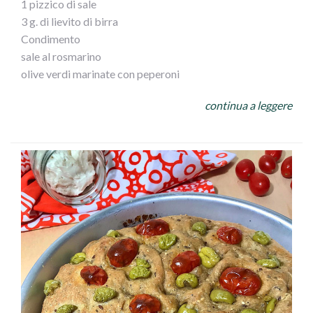
1 pizzico di sale
3 g. di lievito di birra
Condimento
sale al rosmarino
olive verdi marinate con peperoni
4 fette di prosciutto cotto
continua a leggere
1 mozzarella
Procedimento:
Sciogli il lievito in un bicchiere di acqua tiepida e dopo
una ventina di minuti unisci in un mixer farina, lievito
sciolto e acqua. Dopo alcuni minuti aggiungi olio e sale e
continua a farlo lavorare fino a che il composto risulterà
liscio. Unite all’impasto le olive tagliate e date la forma di
una palla, quindi riponetelo a riposare coperto, nel forno
spento, con la luce accesa. Rovesciate l’impasto nella
teglia da pizza (la mia è diametro 34) e stendetelo con le
mani bagnate. A questo punto farcitelo con rondelle di