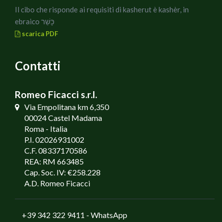
Il cibo che risponde ai requisiti di kasherut è kashèr, in
ebraico כָּשֵׁר
scarica PDF
Contatti
Romeo Ficacci s.r.l.
Via Empolitana km 6,350
00024 Castel Madama
Roma - Italia
P.I. 02026931002
C.F. 08337170586
REA: RM 663485
Cap. Soc. IV: €258.228
A.D. Romeo Ficacci
+39 342 322 9411
- WhatsApp