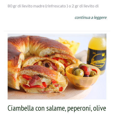
80 gr di lievito madre (rinfrescato ) o 2 gr di lievito di
birra a cubetti
continua a leggere
1 cucchiaio di strutto
100 gr di olive verdi denocciolate farcite al peperone
Ficacci
6 gr di sale
Per l`emulsione :
Olio q.b
Acqua q.b.
Ciambella con salame, peperoni, olive
sale