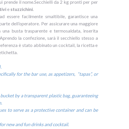
 prende il nome.
Secchielli da 2 kg pronti per per
tivi
e
stuzzichini
.
e ad essere facilmente smaltibile, garantisce una
parte dell’operatore.
Per assicurare una maggiore
in una busta trasparente e termosaldata, inserita
Aprendo la confezione, sarà il secchiello stesso a
eferenza è stato abbinato un cocktail, la ricetta e
etichetta.
.
fically for the bar use, as appetizers, “tapas”, or
 bucket by a transparent plastic bag, guaranteeing
.
es to serve as a protective container and can be
 for new and fun drinks and cocktail.