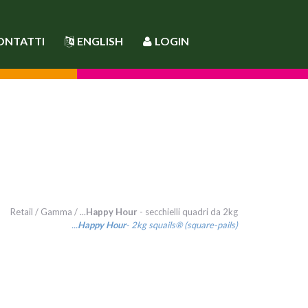
ONTATTI
ENGLISH
LOGIN
Retail
/
Gamma
/ ...
Happy Hour
- secchielli quadri da 2kg
...
Happy Hour
- 2kg squails® (square-pails)