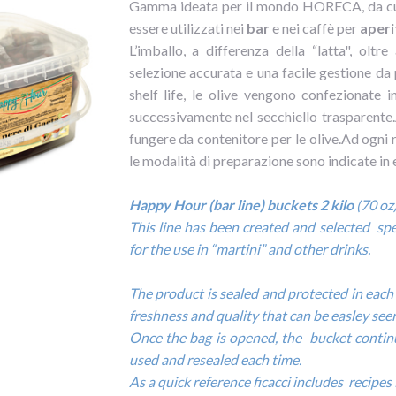
Gamma ideata per il mondo HORECA, da cui
essere utilizzati nei
bar
e nei caffè per
aperi
L’imballo, a differenza della “latta", oltr
selezione accurata e una facile gestione da 
shelf life, le olive vengono confezionate 
successivamente nel secchiello trasparente.
fungere da contenitore per le olive.
Ad ogni r
le modalità di preparazione sono indicate in 
Happy Hour (bar line) buckets 2 kilo
(70 oz)
This line has been created and selected speci
for the use in “martini” and other drinks.
The product is sealed and protected in each
freshness and quality that can be easley seen
Once the bag is opened, the bucket continu
used and resealed each time.
As a quick reference ficacci includes recipes