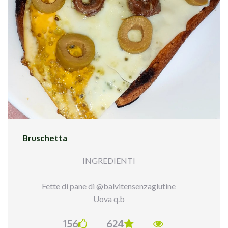
Bruschetta
INGREDIENTI
Fette di pane di @balvitensenzaglutine
Uova q.b
Acciughe q.b di @tonnomaruzzellaofficial
156
624
Olive q.b di @ficacci_olive