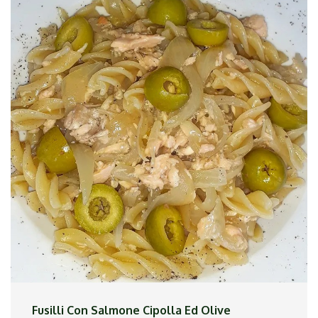
Ho messo in padella l`olio, ho aggiunto l`aglio, il
peperoncino, le olive e le acciughe ed ho fatto
insaporire. Ho cotto la pasta al dente ed ho
completato la cottura nel condimento
aggiungendo acqua calda all`occorrenza. Ho
impiattato ed aggiunto altre acciughe.
Fusilli Con Salmone Cipolla Ed Olive