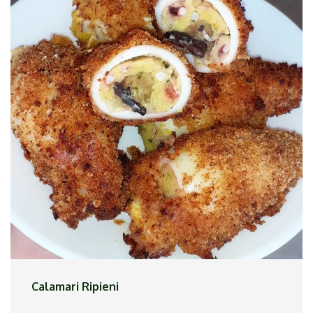
Ho messo in padella un filo d`olio, ho aggiunto i
gamberetti e gli ho fatti cucinare qualche minuto.
Ho aggiunto le olive ed ho fatto insaporire. Ho
aggiunto i pelati frullati ed un po` di panna ed ho
fatto cucinare il sughetto. Ho cotto la pasta al
dente ed ho completato la cottura nel
condimento.
Calamari Ripieni