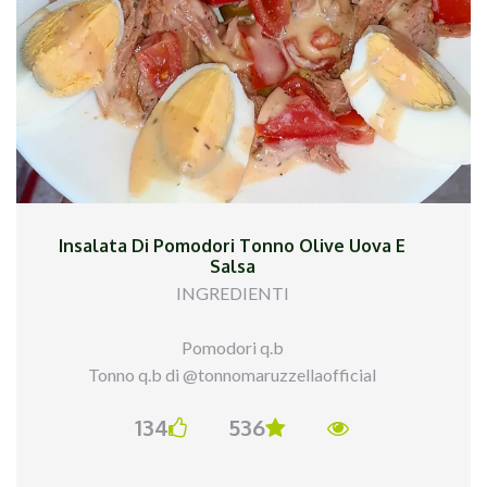
aggiunto la passata di pomodoro ed ho fatto
cucinare il sughetto. Ho cotto la pasta al dente ed
ho completato la cottura nel condimento.
Insalata Di Pomodori Tonno Olive Uova E
Salsa
INGREDIENTI
Pomodori q.b
Tonno q.b di @tonnomaruzzellaofficial
Olive q.b di @ficacci_olive
134
536
Uova sode q.b
Salsa q.b