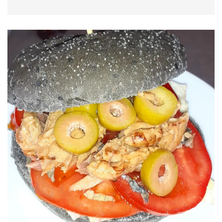
Prosciutto q.b
Olive q.b di @ficacci_olive
PROCEDIMENTO
Per prima cosa ho tagliato le melanzane a metà.
Ho tolto la pola ed ho fatto bollire le coppe di
melanzane. La polpa l`ho cotta in padella con un
filo d`olio. Una volta cotte, le ho fatte scolare. Su
di una padella ho fatto cucinare la carne macinata,
ho aggiunto la polpa ed ho fatto insaporire. A
fuoco spento ho aggiunto l`uovo, prosciutto,
mozzarella ed olive tritate ed ho amalgamato il
tutto. Ho riempito le coppe di melanzane. Infine
ho aggiunto un po` di sugo. Ho infornato per una
mezz`ora.