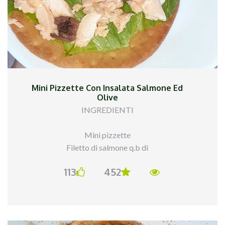
Mini Pizzette Con Insalata Salmone Ed
Olive
INGREDIENTI
Mini pizzette
Filetto di salmone q.b di
@tonnomaruzzellaofficial
113
452
Insalata q.b
Olive di @ficacci_olive
Olio evo
PROCEDIMENTO