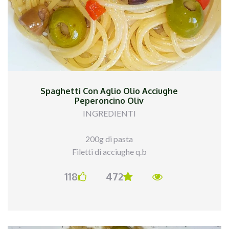
Spaghetti Con Aglio Olio Acciughe
Peperoncino Oliv
INGREDIENTI
200g di pasta
Filetti di acciughe q.b
Olive q.b di @ficacci_olive
118
472
Olio evo q.b
Aglio q.b
Peperoncino q.b
PROCEDIMENTO