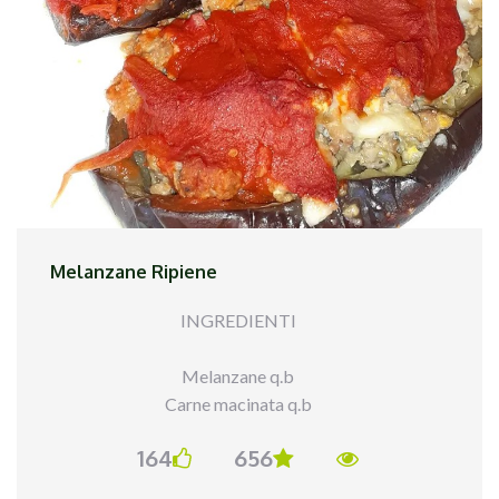
Melanzane Ripiene
INGREDIENTI
Melanzane q.b
Carne macinata q.b
Un uovo
164
656
Sugo semplice q.b
Mozzarella q.b