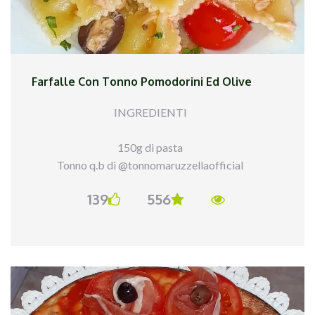
Farfalle Con Tonno Pomodorini Ed Olive
INGREDIENTI
150g di pasta
Tonno q.b di @tonnomaruzzellaofficial
Pomodorini q.b
139
556
Olive q.b di @ficacci_olive
Olio evo q.b
PROCEDIMENTO
Ho messo in padella un filo d`olio, ho aggiunto i
pomodorini e gli ho fatti cucinare. Ho aggiunto il