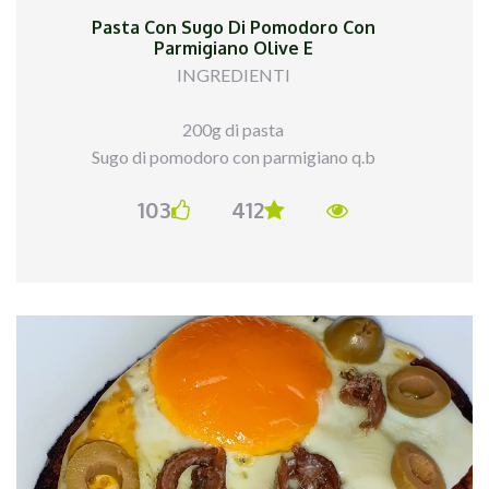
Pasta Con Sugo Di Pomodoro Con
Parmigiano Olive E
INGREDIENTI
200g di pasta
Sugo di pomodoro con parmigiano q.b
Olive q.b di @ficacci_olive
103
412
Capocollo q.b
PROCEDIMENTO
Semplicissimo...ho messo il sugo in padella, ho
aggiunto le olive ed ho fatto insaporire. Ho cotto
la pasta al dente ed ho completato la cottura nel
condimento. Ho impiattato ed aggiunto il
capocollo croccante.