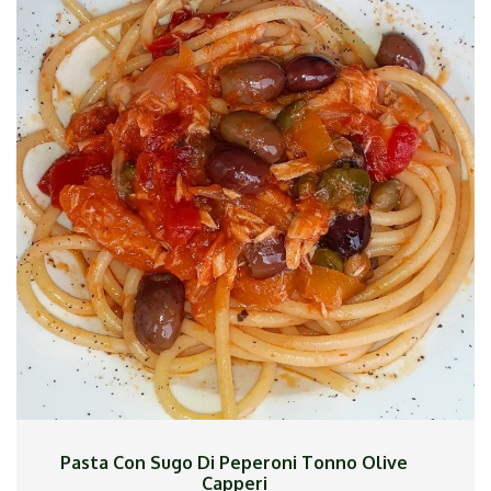
Semplicissimo...ho riscaldato le pizzette e le ho
farcite con insalata, filetto di salmone, olive ed un
filo d`olio.
Pasta Con Sugo Di Peperoni Tonno Olive
Capperi