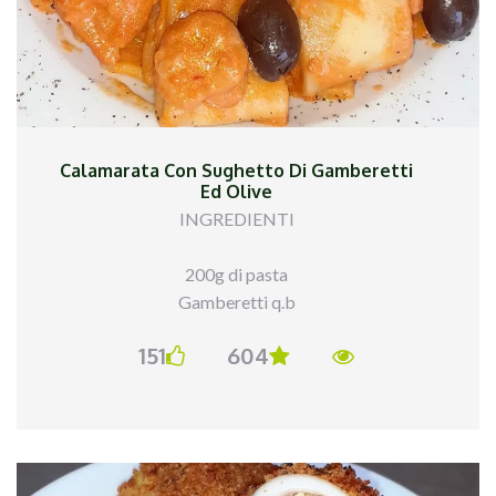
Calamarata Con Sughetto Di Gamberetti
Ed Olive
INGREDIENTI
200g di pasta
Gamberetti q.b
Olive q.b di @ficacci_olive
151
604
Pomodori pelati q.b
Panna q.b
Olio evo q.b
PROCEDIMENTO