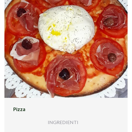
tonno e le olive ed ho fatto insaporire il tutto. Ho
cotto la pasta al dente ed ho completato la
cottura nel condimento aggiungendo acqua di
cottura all`occorrenza. Ho impiattato ed
aggiunto una spolverata di prezzemolo.
Pizza
INGREDIENTI