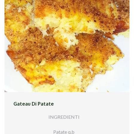
il tutto. Ho aggiunto la passata ed ho fatto
cucinare il sughetto. Ho cotto la pasta al dente ed
ho completato la cottura nel condimento.
Gateau Di Patate
INGREDIENTI
Patate q.b