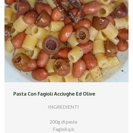
il tutto. Ho cotto la pasta al dente ed ho
completato la cottura nel condimento. Ho
impiattato ed aggiunto una spolverata di pepe.
Pasta Con Fagioli Acciughe Ed Olive
INGREDIENTI
200g di pasta
Fagioli q.b