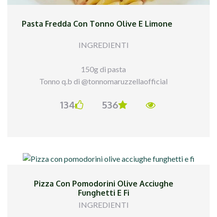
Pasta Fredda Con Tonno Olive E Limone
INGREDIENTI
150g di pasta
Tonno q.b di @tonnomaruzzellaofficial
Olive q.b di @ficacci_olive
134
536
Succo e scorza di un limone
Olio evo q.b
PROCEDIMENTO
Semplicissimo...ho cotto la pasta e l`ho condita
con tonno, olive, succo di limone ed olio evo. Ho
Pizza Con Pomodorini Olive Acciughe
amalgamato il tutto ed ho messo qualche ora in
Funghetti E Fi
frigorifero. Ho impiattato ed aggiunto la scorsa
INGREDIENTI
del limone.