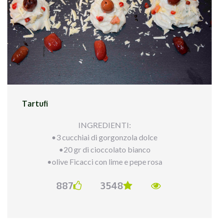
Tartufi
INGREDIENTI:
•3 cucchiai di gorgonzola dolce
•20 gr di cioccolato bianco
•olive Ficacci con lime e pepe rosa
887
3548
PROCEDIMENTO:
mettiamo in una ciotola i tre cucchiai di
gorgonzola in una ciotola e la lavoriamo fino ad