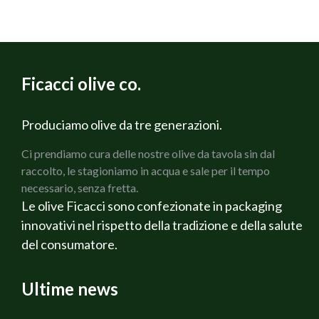
ottenere una crema.
Appena pronta versiamo tutto in una Sac à poche
o una siringa per dolci e formiamo dei bei riccioli
su un piatto prendiamo il cioccolato bianco e
grattiamo con la punta di un coltello in modo da
Ficacci olive co.
formare dei ricciolini.
Prediamo le olive Ficacci con lime e pepe rosa e
Produciamo olive da tre generazioni.
decoriamo il piatto facendo attenzione a inserire
anche i chicchi di pepe rosa e le scaglie di lime.
Ci prendiamo cura delle nostre olive da tavola sin dal
raccolto, le stagioniamo in acqua e sale per il tempo
necessario, senza fretta.
Le olive Ficacci sono confezionate in packaging
innovativi nel rispetto della tradizione e della salute
del consumatore.
Ultime news