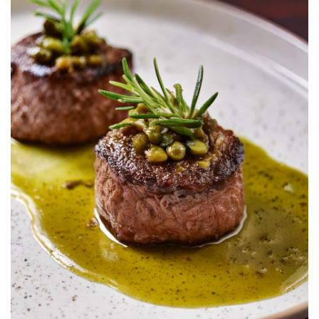
1 cucchiaio di burro
Saltali nel burro chiarificato, aggiungi la crema di
Scorza e succo di 1 lime
olive e decora con basilico. Un piatto semplice
Sale e pepe q.b.
ma elegante!
Procedimento:
Preparare la crema di olive: In un frullatore, unisci
le olive nere con un po` di brodo caldo e frulla fino
ad ottenere una crema liscia. Metti da parte.
Cuocere il risotto: In una casseruola, scalda l`olio
e soffriggi lo scalogno tritato fino a renderlo
trasparente. Aggiungi il riso e tostalo per un paio
di minuti. Sfumalo con il vino bianco e lascia
evaporare l’alcol.
Aggiungere il brodo: Aggiungi un mestolo di
brodo caldo e mescola fino a che il riso non lo