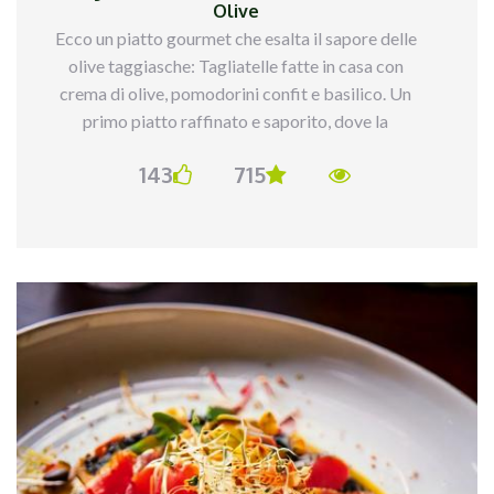
Olive
Ecco un piatto gourmet che esalta il sapore delle
olive taggiasche: Tagliatelle fatte in casa con
crema di olive, pomodorini confit e basilico. Un
primo piatto raffinato e saporito, dove la
dolcezza dei pomodorini si sposa con il gusto
143
715
deciso delle olive, perfetto per una cena speciale.
Ingredienti:
300 g di farina 00
3 uova
150 g di olive taggiasche denocciolate
50 g di capperi
200 g di pomodorini ciliegia
Basilico fresco
Olio d`oliva, sale, pepe, zucchero di canna
Procedimento: