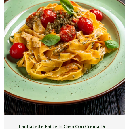
Procedimento:
Salsa: In una padella, soffriggi aglio e rosmarino
con olio d`oliva. Aggiungi le olive, sfuma con il
vino e cuoci 5 minuti. Aggiungi il burro, sale e
pepe.
Filetto: Cuoci i filetti in una padella calda per 3-4
minuti per lato, aggiustando di sale e pepe.
Composizione: Servi i filetti con la salsa alle olive
e decora con rosmarino fresco.
Un piatto elegante e ricco di sapore!
Tagliatelle Fatte In Casa Con Crema Di