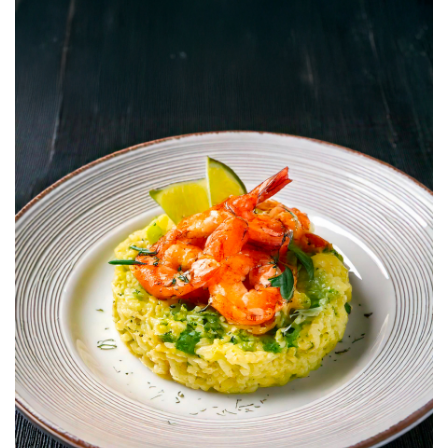
Per la pasta:
• 200 g di farina 00
• 2 uova,
• 1 cucchiaio di olio extravergine d`oliva
• Sale
Per il ripieno:
• 100 g di olive Taggiasche
• 100 g di ricotta
• 30 g di parmigiano
• Scorza di limone
• Sale e pepe
Per la crema di olive:
• 80 g di olive Taggiasche
• 40 ml di olio d`oliva
• Succo di limone