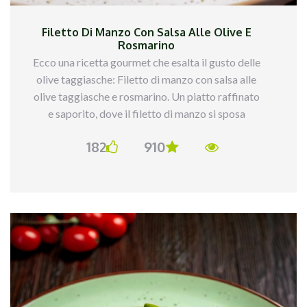
assorbe. Continua ad aggiungere il brodo, un
mestolo alla volta, mescolando frequentemente,
Filetto Di Manzo Con Salsa Alle Olive E
fino a che il riso non è al dente (circa 18 minuti).
Rosmarino
Ecco una ricetta gourmet che esalta il gusto delle
olive taggiasche: Filetto di manzo con salsa alle
olive taggiasche e rosmarino. Un piatto raffinato
e saporito, dove il filetto di manzo si sposa
perfettamente con la salsa ricca e aromatico
182
910
delle olive.
Ingredienti:
2 filetti di manzo
100 g di olive taggiasche denocciolate
1 rametto di rosmarino
50 ml di vino rosso
30 ml di olio d’oliva
30 g di burro
Sale e pepe