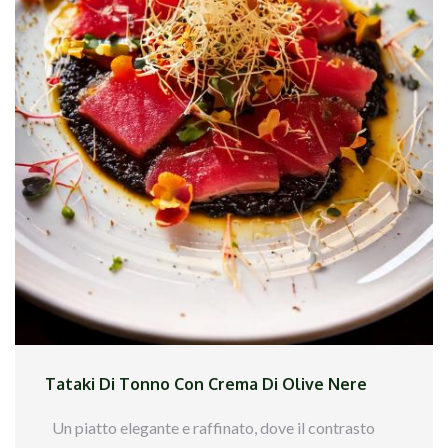
Pasta: Impasta farina, uova, sale e olio, riposa e
stendi la pasta. Taglia a tagliatelle.
Crema di olive: Frulla olive, capperi, aglio, olio e
limone. Aggiusta di pepe e sale.
Pomodorini confit: Inforna i pomodorini con
zucchero, olio, sale e pepe a 120°C per 40 minuti.
Cottura: Cuoci la pasta per 2-3 minuti e mescola
con la crema di olive.
Composizione: Impiatta, aggiungi i pomodorini
confit e il basilico fresco.
Un piatto ricco di sapore, perfetto per una cena
gourmet!
Tataki Di Tonno Con Crema Di Olive Nere
Un piatto elegante e raffinato, dove il contrasto