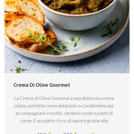
2. Cuoci il pollo in padella con olio, sale e pepe,
poi taglialo a striscioline.
3. Prepara le uova sode e tagliale a metà.
4. Taglia l’avocado a cubetti e denocciola le olive
Kalamata.
5. Componi il poke in una ciotola con il riso, pollo,
uova, avocado, olive e semi di melograno.
6. Condire con olio, succo di limone, sale e pepe.
7. Servire subito, guarnendo con erbe fresche se
desiderato.
Crema Di Olive Gourmet
Un poke fresco, nutriente e pieno di energia,
perfetto per chi desidera un pasto bilanciato e
La Crema di Olive Gourmet è una deliziosa crema
ricco di sapori!
salata, perfetta come antipasto o condimento per
accompagnare crostini, verdure crude o piatti di
carne. È un piatto ricco di sapore grazie alla
combinazione di olive, curcuma, capperi e olio