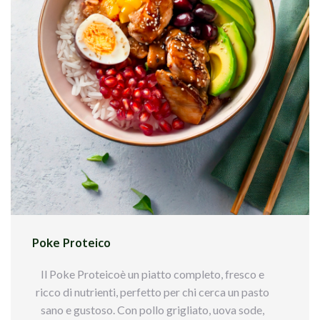
• 1 rametto di rosmarino fresco
• 1 rametto di timo fresco
• 1 cucchiaio di miele
• 100ml di vino bianco secco
• 3 cucchiai di olio extravergine d`oliva
• Sale e pepe nero q.b.
Procedimento:
•Preparare il pollo: Preriscalda il forno a 180°C,
condisci il pollo con sale e pepe e mettilo da
parte.
• Marinare: In una ciotola, mescola succo e
Poke Proteico
scorza di limone, miele, olio, aglio tritato,
rosmarino e timo. Marinate il pollo per almeno 30
Il Poke Proteicoè un piatto completo, fresco e
minuti.
ricco di nutrienti, perfetto per chi cerca un pasto
• Preparare la teglia: In una teglia, versa un
sano e gustoso. Con pollo grigliato, uova sode,
cucchiaio di olio, aggiungi il pollo, le olive, i