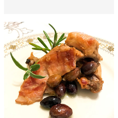
• Acqua tiepida q.b. ( circa un litro e mezzo)
•Sale
Broccoletti Soffocati
• 2 Kg di broccoletti
• Abbondante olio Evo Romeo
• 5 spicchi di aglio e peperoncino
6 salsicce
Oliva di Gaeta DOP Ficacci
PROCEDIMENTO:
Mondare i broccoletti, lavarli e metterli nella
pentola ancora bagnati. Aggiungere due bicchieri
di acqua e il sale. Coprire il tutto con un piatto e
chiudere la pentola con un coperchio. Lasciare
cuocere lentamente.
A fine cottura ripassare i broccoletti in padella