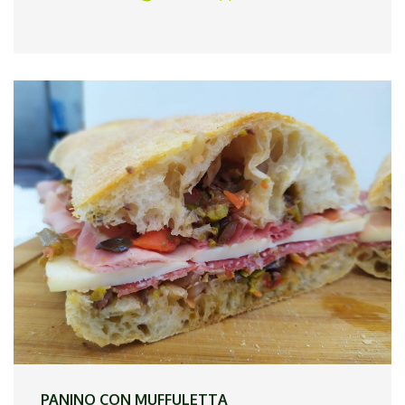
ricotta rende il pesto morbido e cremoso,
rendendo ogni boccone un`esperienza ricca e
avvolgente.
Ingredienti (per 4 persone)
320 g di tagliatelle fresche
200 g di olive nere denocciolate
50 g di mandorle pelate (o pinoli, se preferisci)
1 spicchio d’aglio
50 g di ricotta
30 g di parmigiano grattugiato
80 ml di olio extravergine di oliva
Sale e pepe q.b.
Un ciuffo di prezzemolo fresco (facoltativo)
Procedimento:
Frulla le olive, le mandorle, l`aglio, la ricotta e il
PANINO CON MUFFULETTA
parmigiano.