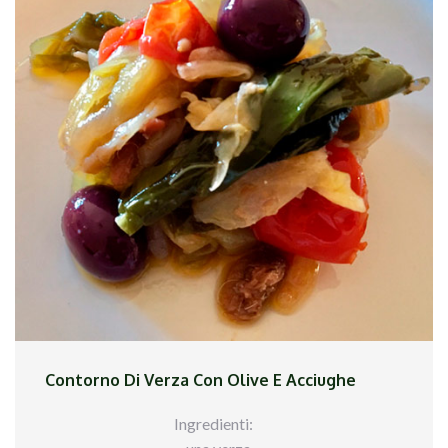
paio di ore, cambiando l`acqua ogni 30 minuti.
Mettere il coniglio in padella, accendere il fuoco
allegro e scolare il liquido di cottura un paio di
volte per eliminare il sapore di selvatico. Versare
l`olio in quantità abbondante. Lasciare rosolare la
carne, nel frattempo preparare in un contenitore
una miscela di aceto e vino con l`0aglio, il
rosmarino, la salvia e il peperoncino. Quando il
coniglio ha raggiunto una colorazione dorata,
versare la miscela aromatica. Lasciare evaporare
un po` i fumi dell`aceto e aggiungere le olive e un
pizzico di sale. Coprire la padella e lasciar
cuocere a fuoco lento per circa 40 minuti.
Aggiungere acqua e vino fino al raggiungimento
del grado di cottura desiderato.
Contorno Di Verza Con Olive E Acciughe
Ingredienti: