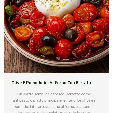
Aggiusta di sale e pepe.
Tataki di tonno: Marinare il tonno con salsa di
soia e miele per 10 minuti, poi scottarlo in padella
per 30 secondi per lato. Affettarlo sottilmente.
Cialda di Parmigiano: Sciogli il Parmigiano in una
padella calda fino a ottenere una cialda
croccante, poi raffreddala.
Comporre il piatto: Distribuisci la crema di olive,
adagia il tonno affettato sopra, aggiungi la cialda
di Parmigiano spezzettata e decora con fiori
Olive E Pomodorini Al Forno Con Burrata
edibili e germogli.
Un piatto semplice e fresco, perfetto come
antipasto o piatto principale leggero. Le olive e i
pomodorini si arrostiscono al forno, esaltando i
loro sapori dolci e salati, mentre la burrata