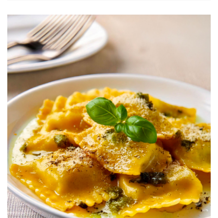
crostini di pane, verdure crude o come
Ingredienti (per 4 persone):
accompagnamento a piatti di carne.
4 filetti di pesce (merluzzo, orata)
100 g di farina
2 uova
50 g di pangrattato
Olio di oliva per friggere
1 zucchina, 1 carota, 1 peperone rosso
100 g di olive nere denocciolate
2 cucchiai di olio d`oliva extra vergine
1 limone
200 ml di panna fresca
1 cucchiaino di senape
Sale e pepe q.b.
Preparazione:
Passa i filetti di pesce nella farina, uova e