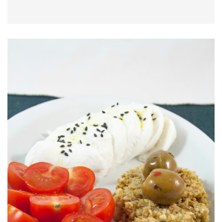
erba cipollina
Affettare la melanzana a fette di ½ cm di
spessore.
Grigliare le fette su entrambi i lati usando una
piastra ben calda.
Successivamente affettare anche le olive,
tenendone alcune intere per la decorazione finale.
Iniziare a comporre le torrette partendo da una
fetta di melanzana, 1 cucchiaio di salsa di
pomodoro e 1 cucchiaio di olive nere a pezzetti.
Salare e pepare con moderazione.
Ripetere lo stesso procedimento con le altre fette
(potete decidere di fare le torrette anche a più
strati rispetto a quelle che ho realizzato io).
Sulla fetta finale aggiungere 1 cucchiaio di salsa,
un datterino e 2 olive nere intere.
Salare e pepare e aggiungere dell`erba cipollina