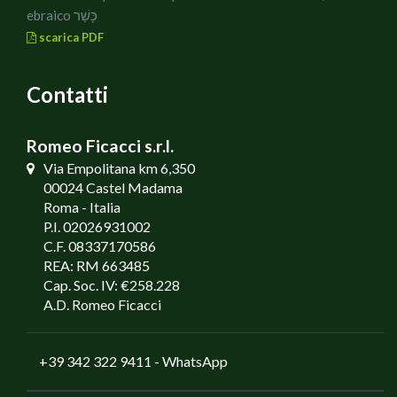
ebraico כָּשֵׁר
scarica PDF
Contatti
Romeo Ficacci s.r.l.
Via Empolitana km 6,350
00024 Castel Madama
Roma - Italia
P.I. 02026931002
C.F. 08337170586
REA: RM 663485
Cap. Soc. IV: €258.228
A.D. Romeo Ficacci
+39 342 322 9411
- WhatsApp