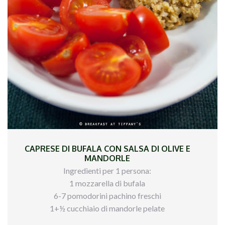
tritata.
CAPRESE DI BUFALA CON SALSA DI OLIVE E
MANDORLE
Ingredienti per 1 persona:
1 mozzarella di bufala
6-7 pomodorini pachino freschi
1+½ cucchiaio di mandorle pelate
olio extravergine di oliva