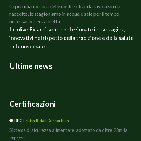
sobbollire la polenta.
Ci prendiamo cura delle nostre olive da tavola sin dal
Rigirarla spesso intensificando la frequenza man
raccolto, le stagioniamo in acqua e sale per il tempo
mano che inizierà ad addensarsi.
necessario, senza fretta.
La polenta sarà pronta in 40 minuti circa.
Le olive Ficacci sono confezionate in packaging
Rovesciarla su un tagliere di legno per farla
innovativi nel rispetto della tradizione e della salute
rassodare e dopo 5 minuti tagliarla a quadrettoni.
del consumatore.
Nel frattempo preriscaldare il forno a 190°C.
Su ogni fettina di polenta adagiare un cubetto di
Ultime news
brie e 1 cucchiaio di olive verdi Cerignola (queste
olive non sono denocciolate pertanto con un
coltellino basta togliere la polpa attorno).
Adagiare la polenta sulla teglia rivestita di carta
forno e lasciare in forno il tempo necessario per
Certificazioni
far sciogliere il formaggio (circa 5 minuti).
Togliere dal forno e servire finché sono caldi
BRC
British Retail Consortium
aggiungendo dei semini di chia.
Sistema di sicurezza alimentare, adottato da oltre 23mila
imprese.