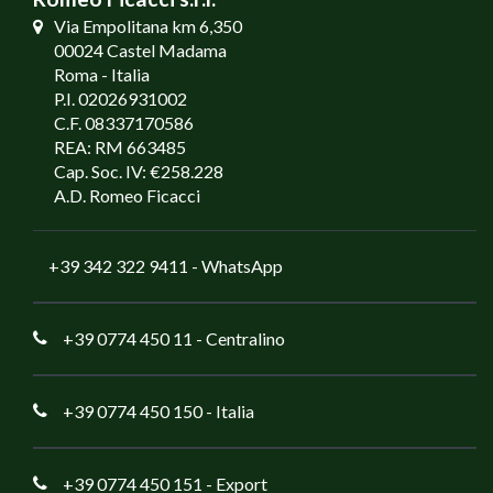
Via Empolitana km 6,350
00024 Castel Madama
Roma - Italia
P.I. 02026931002
C.F. 08337170586
REA: RM 663485
Cap. Soc. IV: €258.228
A.D. Romeo Ficacci
+39 342 322 9411
- WhatsApp
+39 0774 450 11
- Centralino
+39 0774 450 150
- Italia
+39 0774 450 151
- Export