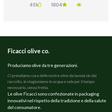
451
1804
pasta, aggiungetela al sugo ed iniziate a
• 40 gr di olio
mantecare.. Ora siete pronti per servire. Buon
• 100 gr di burro
appetito
• 250 gr di tonno sott`olio
• 1 limone
PROCEDIMENTO:
La ricetta è semplicissima e buonissima... Far
sciogliere il burro nell`olio ed aggiungere i
Ficacci olive co.
capperi e le olive; nel frattempo fate bollire
dell`acqua, salatela e immergete le linguine.
Produciamo olive da tre generazioni.
Quando mancano 2 minuti alla fine della cottura
della pasta, aggiungete il tonno ai capperi e alle
Ci prendiamo cura delle nostre olive da tavola sin dal
olive. Scolate la pasta e mantecate per bene,
raccolto, le stagioniamo in acqua e sale per il tempo
aggiungendo del pecorino. Buon appetito.
necessario, senza fretta.
Le olive Ficacci sono confezionate in packaging
innovativi nel rispetto della tradizione e della salute
del consumatore.