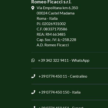
Romeo Ficacci s.r.l.
Via Empolitana km 6,350
00024 Castel Madama
Roma - Italia
P.I. 02026931002
C.F. 08337170586
REA: RM 663485
Cap. Soc. IV: â‚¬258.228
A.D. Romeo Ficacci
+39 342 322 9411
- WhatsApp
+39 0774 450 11
- Centralino
+39 0774 450 150
- Italia
+39 0774 450 151
- Export