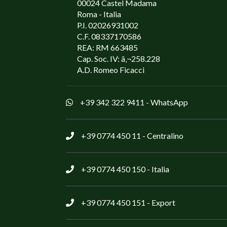
00024 Castel Madama
Roma - Italia
P.I. 02026931002
C.F. 08337170586
REA: RM 663485
Cap. Soc. IV: â‚¬258.228
A.D. Romeo Ficacci
+39 342 322 9411
- WhatsApp
+39 0774 450 11
- Centralino
+39 0774 450 150
- Italia
+39 0774 450 151
- Export