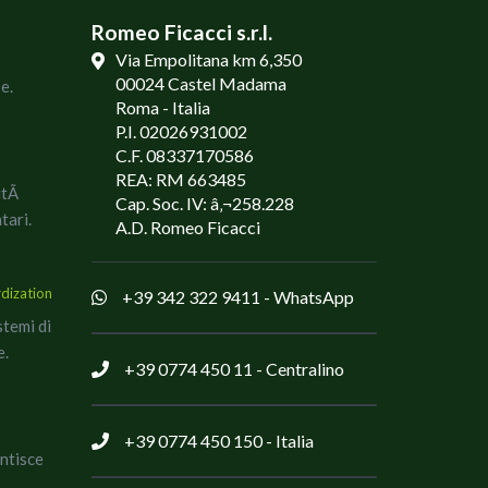
Romeo Ficacci s.r.l.
Via Empolitana km 6,350
00024 Castel Madama
e.
Roma - Italia
P.I. 02026931002
C.F. 08337170586
REA: RM 663485
litÃ
Cap. Soc. IV: â‚¬258.228
tari.
A.D. Romeo Ficacci
rdization
+39 342 322 9411
- WhatsApp
stemi di
e.
+39 0774 450 11
- Centralino
+39 0774 450 150
- Italia
antisce