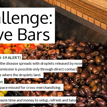
llenge:
ve Bars
D-19 ALERT)
the disease spreads with droplets released by nose
mission is possible only through direct contact
s where the droplets land.
nt
space missed for cross-merchandising.
aste time and money to setup, refresh and take