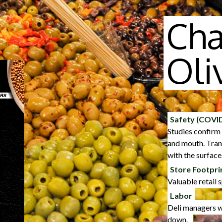
Cha
Oli
Safety (COVI
Studies confirm 
and mouth. Trans
with the surface
Store Footpri
Valuable retail 
Labor
Deli managers w
down.