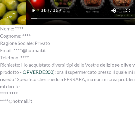
Nome: ****
Cognome: ****
Ragione Sociale: Privato
Email: ****@hotmail.it
Telefono: ****
Richieste: Ho acquistato diversi tipi delle Vostre
deliziose olive 
prodotto -
OPVERDE300
); ora il supermercato presso il quale mi 
risiedo? Specifico che risiedo a FERRARA, ma non mi crea problema 
mi darete.
**** ****
****@hotmail.it