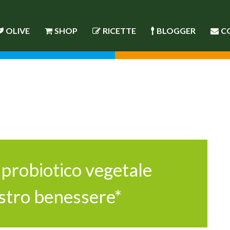
OLIVE
SHOP
RICETTE
BLOGGER
C
 probiotico vegetale
ostro benessere*