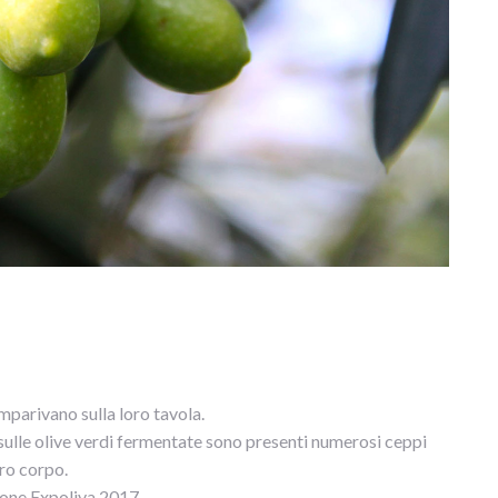
mparivano sulla loro tavola.
sulle olive verdi fermentate sono presenti numerosi ceppi
tro corpo.
ione Expoliva 2017.