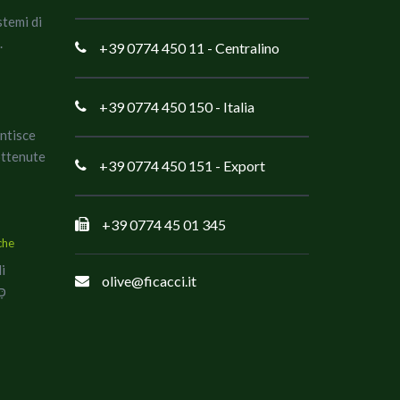
stemi di
.
+39 0774 450 11
- Centralino
+39 0774 450 150
- Italia
antisce
ottenute
+39 0774 450 151
- Export
+39 0774 45 01 345
che
di
olive@ficacci.it
co כָּשֵׁר