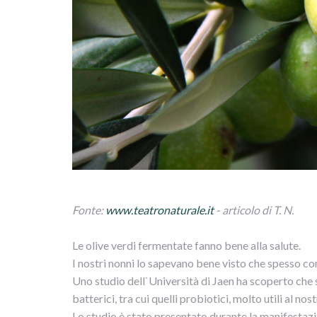
Fonte:
www.teatronaturale.it
- articolo di T. N.
Le olive verdi fermentate fanno bene alla salute.
I nostri nonni lo sapevano bene visto che spesso co
Uno studio dell`Università di Jaen ha scoperto che 
batterici, tra cui quelli probiotici, molto utili al nos
Lo studio è stato presentato durante la manifestaz