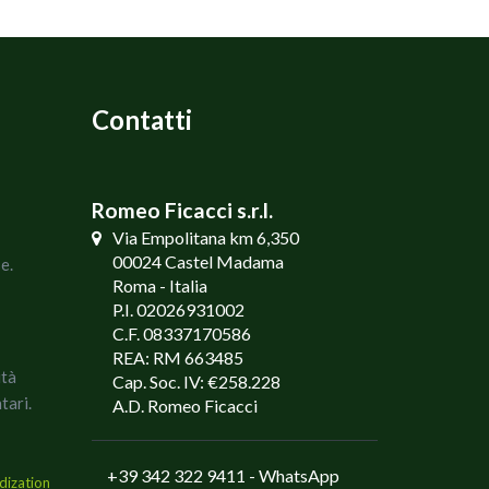
Contatti
Romeo Ficacci s.r.l.
Via Empolitana km 6,350
00024 Castel Madama
e.
Roma - Italia
P.I. 02026931002
C.F. 08337170586
REA: RM 663485
ità
Cap. Soc. IV: €258.228
tari.
A.D. Romeo Ficacci
+39 342 322 9411
- WhatsApp
dization