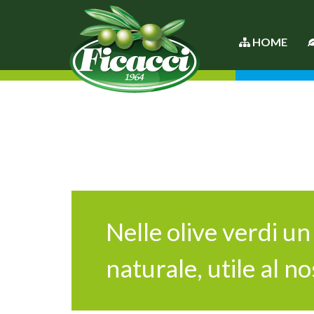
HOME
Nelle olive verdi un
naturale, utile al n