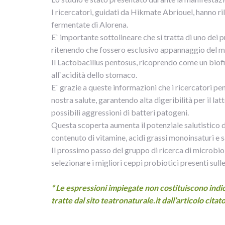
I ricercatori, guidati da Hikmate Abriouel, hanno ril
fermentate di Alorena.
E` importante sottolineare che si tratta di uno dei pri
ritenendo che fossero esclusivo appannaggio del mon
Il Lactobacillus pentosus, ricoprendo come un biofilm
all`acidità dello stomaco.
E` grazie a queste informazioni che i ricercatori p
nostra salute, garantendo alta digeribilità per il l
possibili aggressioni di batteri patogeni.
Questa scoperta aumenta il potenziale salutistico d
contenuto di vitamine, acidi grassi monoinsaturi e sa
Il prossimo passo del gruppo di ricerca di microbio
selezionare i migliori ceppi probiotici presenti sulle
* Le espressioni impiegate non costituiscono indica
tratte dal sito teatronaturale.it dall’articolo citato