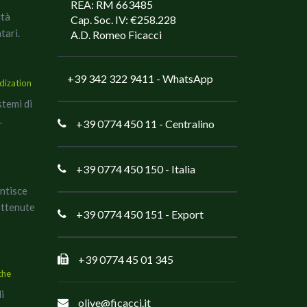
REA: RM 663485
ità
Cap. Soc. IV: €258.228
tari.
A.D. Romeo Ficacci
+39 342 322 9411
- WhatsApp
dization
stemi di
.
+39 0774 450 11
- Centralino
+39 0774 450 150
- Italia
antisce
ottenute
+39 0774 450 151
- Export
+39 0774 45 01 345
che
di
olive@ficacci.it