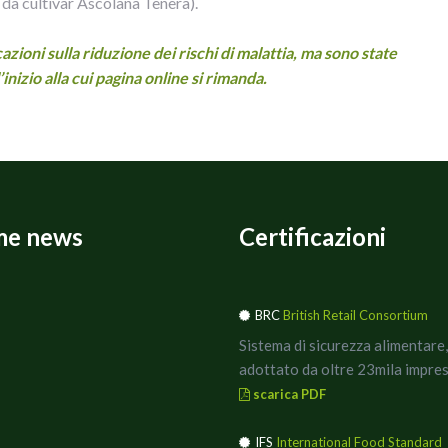
da cultivar Ascolana Tenera).
zioni sulla riduzione dei rischi di malattia, ma sono state
’inizio alla cui pagina online si rimanda.
me news
Certificazioni
BRC
British Retail Consortium
Sistema di sicurezza alimentare,
adottato da oltre 23mila impres
scarica PDF
IFS
International Food Standard