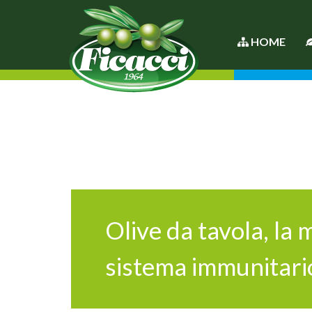
HOME
Olive da tavola, la 
sistema immunitari