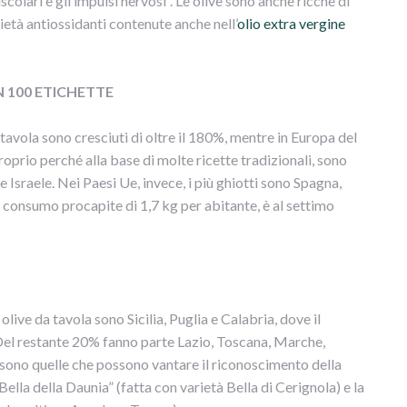
colari e gli impulsi nervosi”. Le olive sono anche ricche di
ietà antiossidanti contenute anche nell’
olio extra vergine
N 100 ETICHETTE
a tavola sono cresciuti di oltre il 180%, mentre in Europa del
roprio perché alla base di molte ricette tradizionali, sono
e Israele. Nei Paesi Ue, invece, i più ghiotti sono Spagna,
n consumo procapite di 1,7 kg per abitante, è al settimo
olive da tavola sono Sicilia, Puglia e Calabria, dove il
 Del restante 20% fanno parte Lazio, Toscana, Marche,
i sono quelle che possono vantare il riconoscimento della
“Bella della Daunia” (fatta con varietà Bella di Cerignola) e la