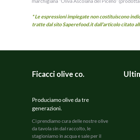
marchigiana “Oliva Ascolana del Piceno” (prodotta 
* Le espressioni impiegate non costituiscono indica
tratte dal sito Saperefood.it dall’articolo citato all
Ficacci olive co.
Ulti
Produciamo olive da tre
generazioni.
Ci prendiamo cura delle nostre olive
da tavola sin dal raccolto, le
stagioniamo in acqua e sale per il