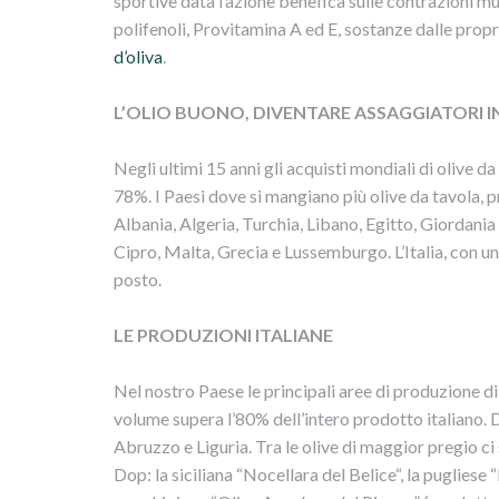
sportive data l’azione benefica sulle contrazioni mus
polifenoli, Provitamina A ed E, sostanze dalle propr
d’oliva
.
L’OLIO BUONO, DIVENTARE ASSAGGIATORI I
Negli ultimi 15 anni gli acquisti mondiali di olive d
78%. I Paesi dove si mangiano più olive da tavola, p
Albania, Algeria, Turchia, Libano, Egitto, Giordania 
Cipro, Malta, Grecia e Lussemburgo. L’Italia, con u
posto.
LE PRODUZIONI ITALIANE
Nel nostro Paese le principali aree di produzione di 
volume supera l’80% dell’intero prodotto italiano.
Abruzzo e Liguria. Tra le olive di maggior pregio c
Dop: la siciliana “Nocellara del Belice“, la pugliese 