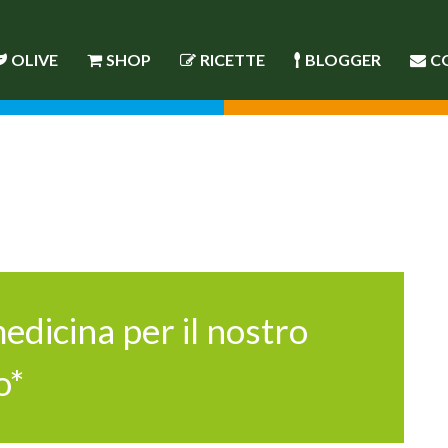
OLIVE
SHOP
RICETTE
BLOGGER
C
medicina per il nostro
o*