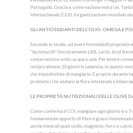
Portogallo, Grecia e, come nazione extra Ue, Tunisia.
Internazionale (COI), l’organizzazione mondiale dedic
GLI ANTIOSSIDANTI DELL’OLIO:
OMEGA E PO
Secondo lo studio, ad avere formidabili proprietà n
“lactobacilli” (tecnicamente LAB, Lactic Acid Bacte
conservazione sotto acqua e sale. Per essere conserv
restare almeno 20 giorni in salamoia. In questo mo
che impedirebbe di mangiarle. E proprio durante tal
probiotici che aiutano la flora intestinale a bilancia
LE PROPRIETÀ NUTRIZIONALI DELLE OLIVE 
Come conferma il COI, mangiare ogni giorno 6 o 7 ol
fondamentale apporto di fibre e grassi monoinsaturi,
anche minerali quali sodio, magnesio, ferro e calcio